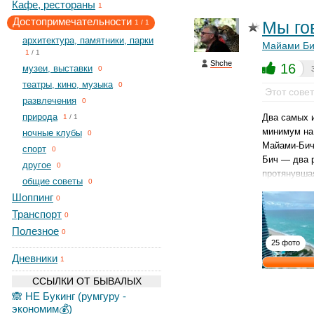
Кафе, рестораны
1
Достопримечательности
Мы го
1
/
1
архитектура, памятники, парки
Майами Би
1
/
1
Shche
16
музеи, выставки
0
театры, кино, музыка
0
Этот сове
развлечения
0
природа
Два самых и
1
/
1
минимум на 
ночные клубы
0
Майами-Бич 
спорт
0
Бич — два р
другое
0
протянувшая
общие советы
0
Шоппинг
0
Транспорт
0
Полезное
0
25 фото
Дневники
1
ССЫЛКИ ОТ БЫВАЛЫХ
🙈 НЕ Букинг (румгуру -
экономим💰)