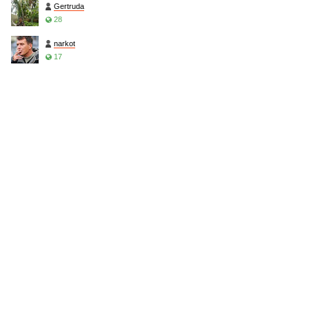
Gertruda
28
narkot
17