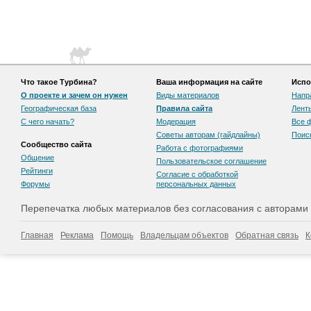
Что такое Турбина?
Ваша информация на сайте
Испо
О проекте и зачем он нужен
Виды материалов
Напр
Географическая база
Правила сайта
Лент
С чего начать?
Модерация
Все 
Советы авторам (гайдлайны)
Поис
Сообщество сайта
Работа с фотографиями
Общение
Пользовательскоe соглашение
Рейтинги
Согласие с обработкой
Форумы
персональных данных
Перепечатка любых материалов без согласования с авторами
Главная
Реклама
Помощь
Владельцам объектов
Обратная связь
К