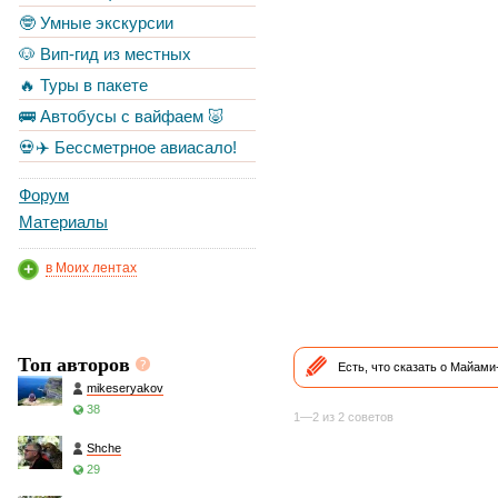
🤓 Умные экскурсии
🐶 Вип-гид из местных
🔥 Туры в пакете
🚌 Автобусы с вайфаем 🐷
💀✈️ Бессметрное авиасало!
Форум
Материалы
в Моих лентах
Топ авторов
Есть, что сказать о Майам
mikeseryakov
38
1—2 из 2 советов
Shche
29