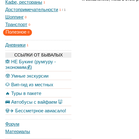
Кафе, рестораны
1
Достопримечательности
1
/
1
Шоппинг
0
Транспорт
0
Полезное
0
Дневники
1
ССЫЛКИ ОТ БЫВАЛЫХ
🙈 НЕ Букинг (румгуру -
экономим💰)
🤓 Умные экскурсии
🐶 Вип-гид из местных
🔥 Туры в пакете
🚌 Автобусы с вайфаем 🐷
💀✈️ Бессметрное авиасало!
Форум
Материалы