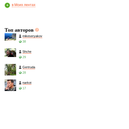
в Моих лентах
Топ авторов
mikeseryakov
38
Shche
29
Gertruda
28
narkot
17