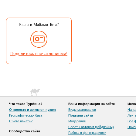
Были в Майами-Бич?
Поделитесь впечатлениями!
Что такое Турбина?
Ваша информация на сайте
Испо
О проекте и зачем он нужен
Виды материалов
Напр
Географическая база
Правила сайта
Лент
С чего начать?
Модерация
Все 
Советы авторам (гайдлайны)
Поис
Сообщество сайта
Работа с фотографиями