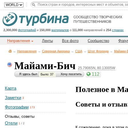
Title
Cейчас
на
сайте:
2,300,000
фотографий
и
150,000
материалов
о
111,000
направлений в
254
странах
Направления
Ленты
Все фото
Сообщество
Фору
→
Направления
→
Северная Америка
→
CША
→
Штат Флорида
→
Майами-
Майами-Бич
25.79065N, 80.13005W
Button
112
Я здесь был
Хочу посетить
Было: 37
Полезное в М
Карта
Заметки
3
Советы и отзыв
Фотографии
173
Отзывы, советы
Отели
1
/
2
К сожалению, пока в этом р