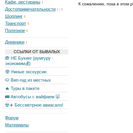
Кафе, рестораны
1
К сожалению, пока в этом р
Достопримечательности
1
/
1
Шоппинг
0
Транспорт
0
Полезное
0
Дневники
1
ССЫЛКИ ОТ БЫВАЛЫХ
🙈 НЕ Букинг (румгуру -
экономим💰)
🤓 Умные экскурсии
🐶 Вип-гид из местных
🔥 Туры в пакете
🚌 Автобусы с вайфаем 🐷
💀✈️ Бессметрное авиасало!
Форум
Материалы