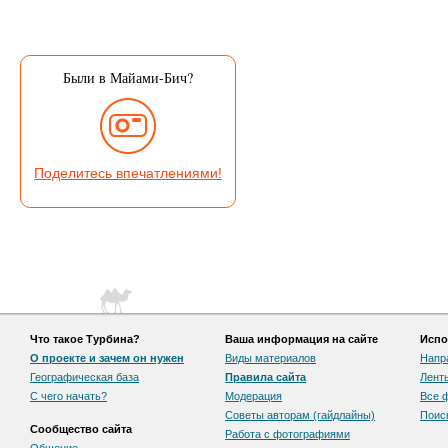
Были в Майами-Бич?
Поделитесь впечатлениями!
Что такое Турбина?
Ваша информация на сайте
Испо
О проекте и зачем он нужен
Виды материалов
Напр
Географическая база
Правила сайта
Лент
С чего начать?
Модерация
Все 
Советы авторам (гайдлайны)
Поис
Сообщество сайта
Работа с фотографиями