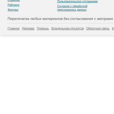
Общение
Пользовательскоe соглашение
Рейтинги
Согласие с обработкой
Форумы
персональных данных
Перепечатка любых материалов без согласования с авторами
Главная
Реклама
Помощь
Владельцам объектов
Обратная связь
К