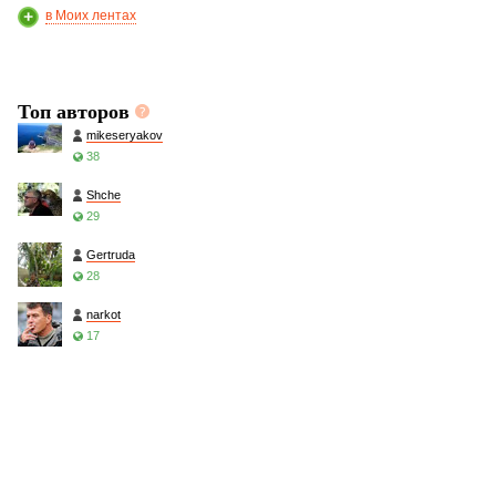
в Моих лентах
Топ авторов
mikeseryakov
38
Shche
29
Gertruda
28
narkot
17