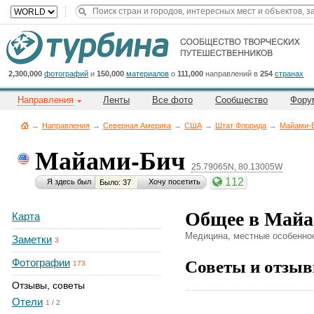
Title
Cейчас
на
сайте:
2,300,000
фотографий
и
150,000
материалов
о
111,000
направлений в
254
странах
Направления
Ленты
Все фото
Сообщество
Фору
→
Направления
→
Северная Америка
→
CША
→
Штат Флорида
→
Майами-
Майами-Бич
25.79065N, 80.13005W
Button
112
Я здесь был
Хочу посетить
Было: 37
Общее в Май
Карта
Медицина, местные особеннос
Заметки
3
Советы и отзыв
Фотографии
173
Отзывы, советы
Отели
1
/
2