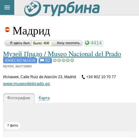
Title
Cейчас
Мадрид
на
сайте:
4414
Я здесь был
Хочу посетить
Было: 408
Музей Прадо / Museo Nacional del Prado
82
ЮНЕСКО №1618
музеи, выставки
Button
Испания
,
Calle Ruiz de Alarcón 23, Madrid
+34 902 10 70 77
www.museodelprado.es
Фотографии
Карта
7 фото