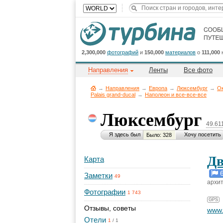
2,300,000
фотографий
и
150,000
материалов
о
111,000
Направления
Ленты
Все фото
→
Направления
→
Европа
→
Люксембург
→
Ок
Palais grand-ducal
→
Наполеон и все-все-все
Люксембург
49.61
Я здесь был
Хочу посетить
Было: 328
Дв
Карта
Заметки
49
архит
Фотографии
1 743
GPS
Отзывы, советы
www.
Отели
1
/
1