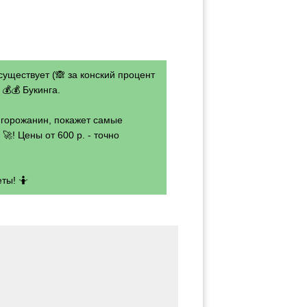
существует (🙈 за конский процент
💰💰 Букинга.
- горожанин, покажет самые
🚀! Цены от 600 р. - точно
ты! 🤷