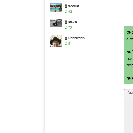
travdim
92
maklai
72
👁 
ivankutchin
с о
51
👁
нео
по
👁
Вы