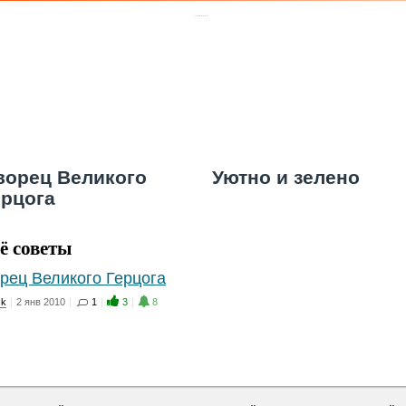
ворец Великого
Уютно и зелено
ерцога
ё советы
рец Великого Герцога
ck
|
2 янв 2010
|
1
|
3
|
8