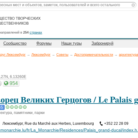
направлений в
254
странах
Сообщество
Форумы
Наши туры
Забронируй
руг Люксембург
→
Люксембург
→
Советы
→
Достопримечательности
→
архитектура
127N, 6.13260E
954
орец Великих Герцогов / Le Palais 
65
ектура, памятники, парки
Люксембург
,
Rue du Marché aux Herbes, Luxembourg
+352 22 28 09
monarchie.lu/fr/La_Monarchie/Residences/Palais_grand-ducal/index.h.