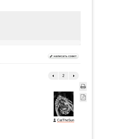
написать совет
2
←
→
CatTheSun