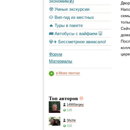
экономим💰)
Двор
🤓 Умные экскурсии
Напо
семь
🐶 Вип-гид из местных
толь
🔥 Туры в пакете
Сейч
🚌 Автобусы с вайфаем 🐷
дома
Посл
💀✈️ Бессметрное авиасало!
колл
Форум
цере
Материалы
в Моих лентах
Топ авторов
1499Sergey
126
Shche
102