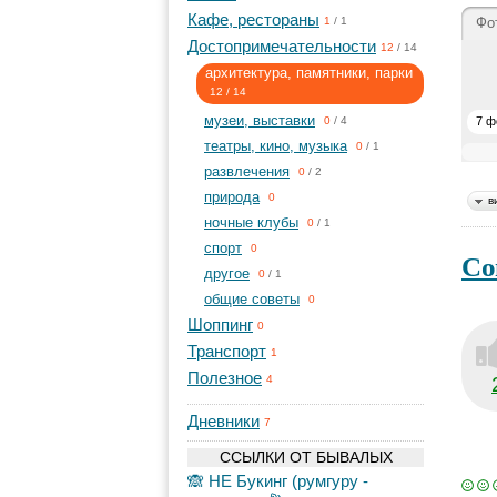
Кафе, рестораны
Фо
1
/
1
Достопримечательности
12
/
14
архитектура, памятники, парки
12
/
14
музеи, выставки
7 ф
0
/
4
театры, кино, музыка
0
/
1
развлечения
0
/
2
природа
0
в
ночные клубы
0
/
1
спорт
0
Со
другое
0
/
1
общие советы
0
Шоппинг
0
Транспорт
1
Полезное
4
Дневники
7
ССЫЛКИ ОТ БЫВАЛЫХ
🙈 НЕ Букинг (румгуру -