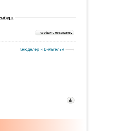
ембург
сообщить модератору
Кнюделер и Вильгельм