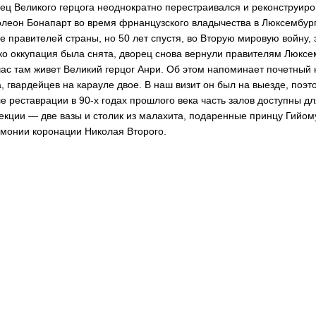
ец Великого герцога неоднократно перестраивался и реконструиров
леон Бонапарт во время фрнанцузского владычества в Люксембурге
е правителей страны, но 50 лет спустя, во Вторую мировую войну, з
ко оккупация была снята, дворец снова вернули правителям Люксе
ас там живет Великий герцог Анри. Об этом напоминает почетный к
, гвардейцев на карауле двое. В наш визит он был на выезде, поэт
е реставрации в 90-х годах прошлого века часть залов доступны д
екции — две вазы и столик из малахита, подаренные принцу Гийому
монии коронации Николая Второго.