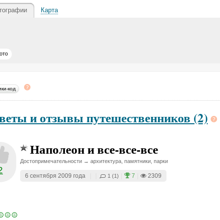
тографии
Карта
ото
ики-код
веты и отзывы путешественников (2)
Наполеон и все-все-все
Достопримечательности → архитектура, памятники, парки
2
6 сентября 2009 года
|
|
|
7
|
2309
1 (1)