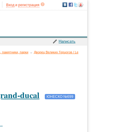
Вход
и
регистрация
Написать
, памятники, парки
→
Дворец Великих Герцогов / Le
grand-ducal
ЮНЕСКО №699
..