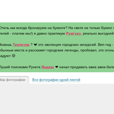
Отель как всегда бронируем на букинге? На свете не только Букинг 
телей - платим мы!) я давно практикую
Румгуру
, реально выгодней 
 Знаешь
Трипстер
? 🐒 это эволюция городских экскурсий. Вип-гид 
бычные места и расскажет городские легенды, пробовал, это огонь 
радуют 🤑
 Луший поисковик Рунета
Яндекс
❤ начал продавать авиа авиа-биле
бор фотографии
Все фотографии одной лентой