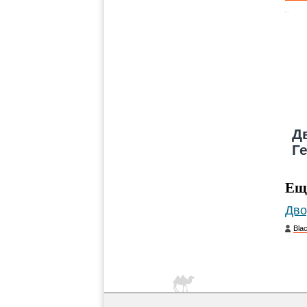
Д
Г
Ещ
Дво
Bla