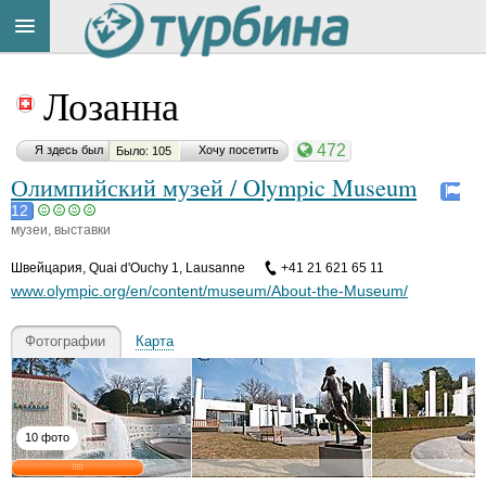
Title
Cейчас
Лозанна
на
сайте:
472
Я здесь был
Хочу посетить
Было: 105
Олимпийский музей / Olympic Museum
12
музеи, выставки
Button
Швейцария
,
Quai d'Ouchy 1, Lausanne
+41 21 621 65 11
www.olympic.org/en/content/museum/About-the-Museum/
Фотографии
Карта
10 фото