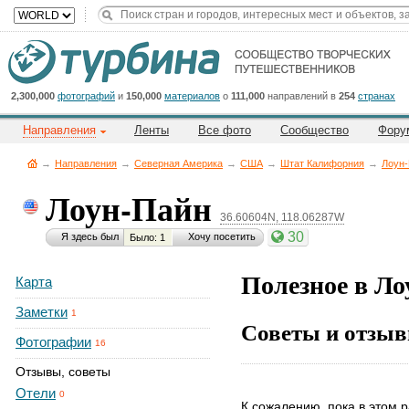
Title
Cейчас
на
сайте:
2,300,000
фотографий
и
150,000
материалов
о
111,000
направлений в
254
странах
Направления
Ленты
Все фото
Сообщество
Фору
→
Направления
→
Северная Америка
→
CША
→
Штат Калифорния
→
Лоун
Лоун-Пайн
36.60604N, 118.06287W
Button
30
Я здесь был
Хочу посетить
Было: 1
Полезное в Л
Карта
Заметки
1
Советы и отзыв
Фотографии
16
Отзывы, советы
Отели
0
К сожалению, пока в этом р