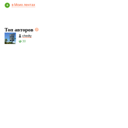
в Моих лентах
Топ авторов
chedty
30