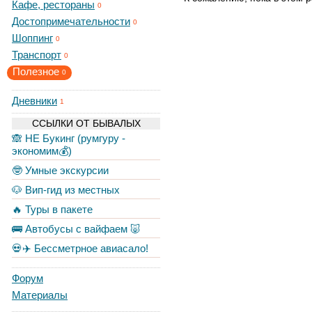
Кафе, рестораны
0
Достопримечательности
0
Шоппинг
0
Транспорт
0
Полезное
0
Дневники
1
ССЫЛКИ ОТ БЫВАЛЫХ
🙈 НЕ Букинг (румгуру -
экономим💰)
🤓 Умные экскурсии
🐶 Вип-гид из местных
🔥 Туры в пакете
🚌 Автобусы с вайфаем 🐷
💀✈️ Бессметрное авиасало!
Форум
Материалы