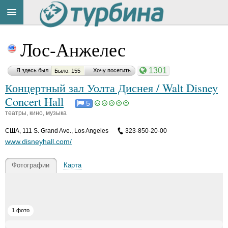
Title
Cейчас
Лос-Анжелес
на
сайте:
1301
Я здесь был
Хочу посетить
Было: 155
Концертный зал Уолта Диснея / Walt Disney
Concert Hall
5
театры, кино, музыка
Button
CША
,
111 S. Grand Ave., Los Angeles
323-850-20-00
www.disneyhall.com/
Фотографии
Карта
1 фото