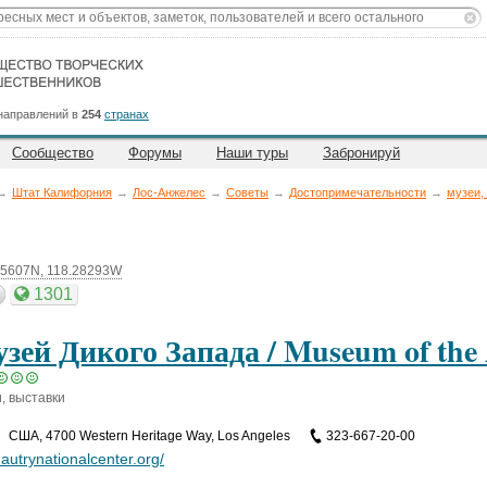
направлений в
254
странах
Сообщество
Форумы
Наши туры
Забронируй
→
Штат Калифорния
→
Лос-Анжелес
→
Советы
→
Достопримечательности
→
музеи,
05607N, 118.28293W
1301
зей Дикого Запада / Museum of the
, выставки
CША
,
4700 Western Heritage Way, Los Angeles
323-667-20-00
autrynationalcenter.org/