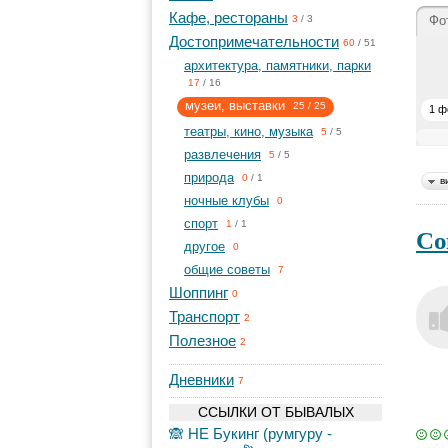
Кафе, рестораны
Фо
3
/
3
Достопримечательности
60
/
51
архитектура, памятники, парки
17
/
16
музеи, выставки
25
/
25
1 ф
театры, кино, музыка
5
/
5
развлечения
5
/
5
природа
0
/
1
в
ночные клубы
0
спорт
1
/
1
Со
другое
0
общие советы
7
Шоппинг
0
Транспорт
2
Полезное
2
Дневники
7
ССЫЛКИ ОТ БЫВАЛЫХ
🙈 НЕ Букинг (румгуру -