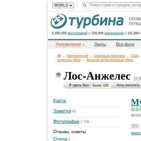
2,300,000
фотографий
и
150,000
материалов
о
111,000
Направления
Ленты
Все фото
→
Направления
→
Северная Америка
→
CША
American West
→
Museum of the American West
Лос-Анжелес
34.
Я здесь был
Хочу посетить
Было: 155
Му
Карта
Заметки
81
музеи
Фотографии
1 709
GPS
Отзывы, советы
www.
Отели
0