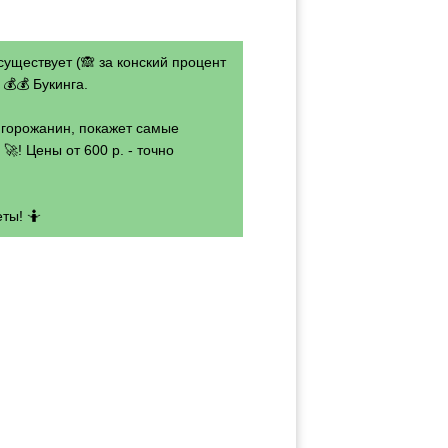
существует (🙈 за конский процент
💰💰 Букинга.
- горожанин, покажет самые
🚀! Цены от 600 р. - точно
ты! 🤷