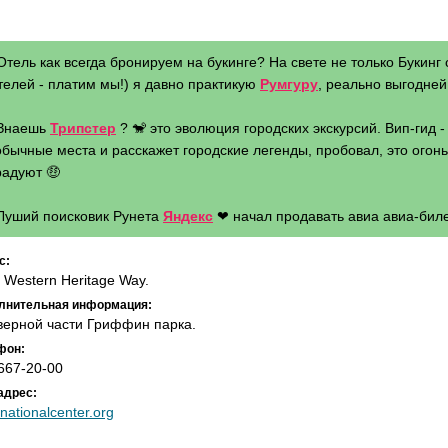
Отель как всегда бронируем на букинге? На свете не только Букинг 
телей - платим мы!) я давно практикую
Румгуру
, реально выгодней 
 Знаешь
Трипстер
? 🐒 это эволюция городских экскурсий. Вип-гид 
бычные места и расскажет городские легенды, пробовал, это огонь 
радуют 🤑
 Луший поисковик Рунета
Яндекс
❤ начал продавать авиа авиа-биле
с:
 Western Heritage Way.
лнительная информация:
верной части Гриффин парка.
фон:
667-20-00
адрес:
nationalcenter.org