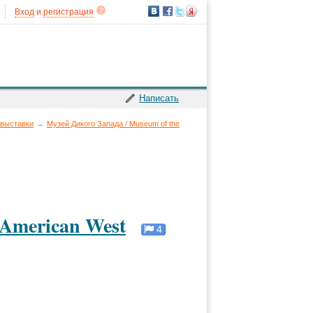
Вход
и
регистрация
Написать
 выставки
→
Музей Дикого Запада / Museum of the
 American West
4