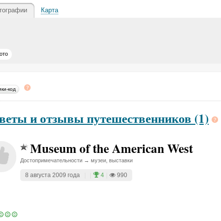
тографии
Карта
ото
ики-код
веты и отзывы путешественников (1)
Museum of the American West
Достопримечательности → музеи, выставки
8 августа 2009 года
|
|
4
|
990