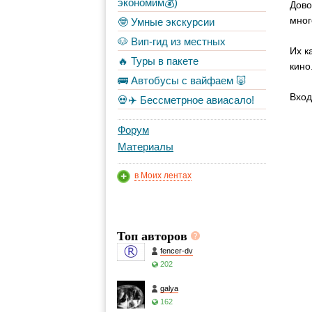
экономим💰)
Дово
мног
🤓 Умные экскурсии
🐶 Вип-гид из местных
Их к
🔥 Туры в пакете
кино
🚌 Автобусы с вайфаем 🐷
Вход
💀✈️ Бессметрное авиасало!
Форум
Материалы
в Моих лентах
Топ авторов
fencer-dv
202
galya
162