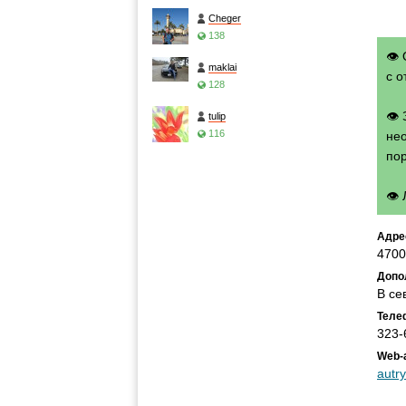
Cheger
138
👁 
maklai
с о
128
👁
tulip
116
нео
по
👁
Адре
4700
Допо
В се
Теле
323-
Web-
autry