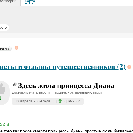
тографии
Карта
фото
ики-код
веты и отзывы путешественников (2)
Здесь жила принцесса Диана
Достопримечательности → архитектура, памятники, парки
1
13 апреля 2009 года
|
|
6
|
2504
е того как после смерти принцессы Дианы простые люди буквальн