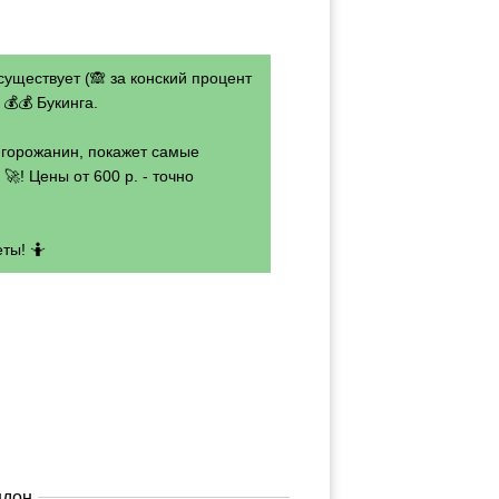
существует (🙈 за конский процент
💰💰 Букинга.
- горожанин, покажет самые
🚀! Цены от 600 р. - точно
ты! 🤷
ндон