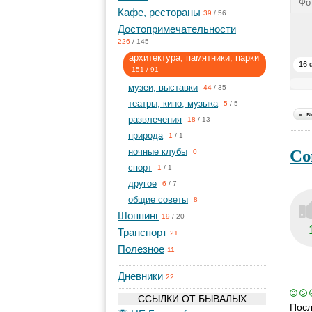
Фо
Кафе, рестораны
39
/
56
Достопримечательности
226
/
145
архитектура, памятники, парки
16 
151
/
91
музеи, выставки
44
/
35
театры, кино, музыка
5
/
5
в
развлечения
18
/
13
природа
1
/
1
Со
ночные клубы
0
спорт
1
/
1
другое
6
/
7
общие советы
8
Шоппинг
19
/
20
Транспорт
21
Полезное
11
Дневники
22
ССЫЛКИ ОТ БЫВАЛЫХ
Посл