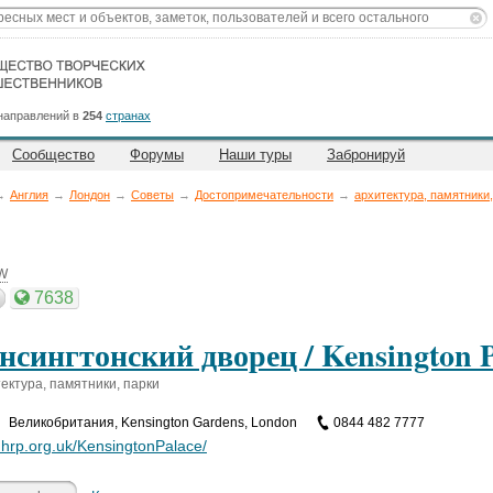
направлений в
254
странах
Сообщество
Форумы
Наши туры
Забронируй
→
Англия
→
Лондон
→
Советы
→
Достопримечательности
→
архитектура, памятники,
2W
7638
нсингтонский дворец / Kensington P
ектура, памятники, парки
Великобритания
,
Kensington Gardens, London
0844 482 7777
hrp.org.uk/KensingtonPalace/