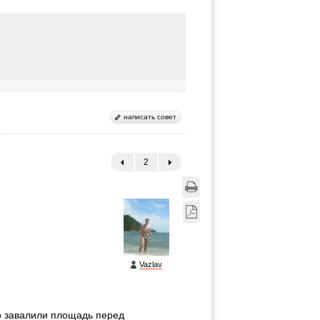
написать совет
2
←
→
Vazlav
о завалили площадь перед