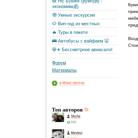
🙈 НЕ Букинг (румгуру -
Буки
экономим💰)
прик
🤓 Умные экскурсии
мебе
🐶 Вип-гид из местных
пред
🔥 Туры в пакете
Вход
🚌 Автобусы с вайфаем 🐷
Стои
💀✈️ Бессметрное авиасало!
Форум
Материалы
в Моих лентах
Топ авторов
Shche
690
Mevlevi