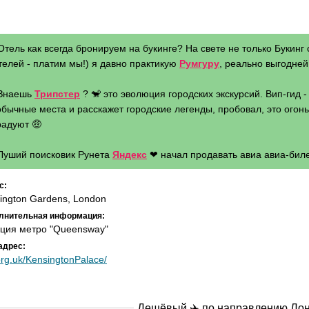
Отель как всегда бронируем на букинге? На свете не только Букинг 
телей - платим мы!) я давно практикую
Румгуру
, реально выгодней 
 Знаешь
Трипстер
? 🐒 это эволюция городских экскурсий. Вип-гид 
бычные места и расскажет городские легенды, пробовал, это огонь 
радуют 🤑
 Луший поисковик Рунета
Яндекс
❤ начал продавать авиа авиа-биле
с:
ington Gardens, London
лнительная информация:
ция метро "Queensway"
адрес:
org.uk/KensingtonPalace/
Дешёвый ✈️ по направлению
Ло