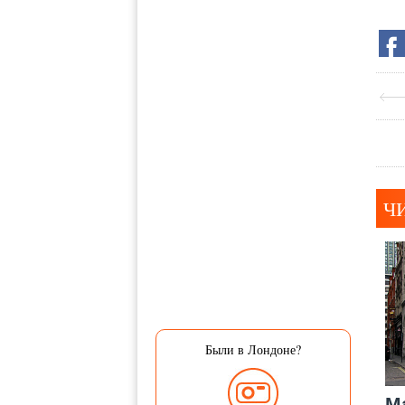
Ч
Были в Лондоне?
М