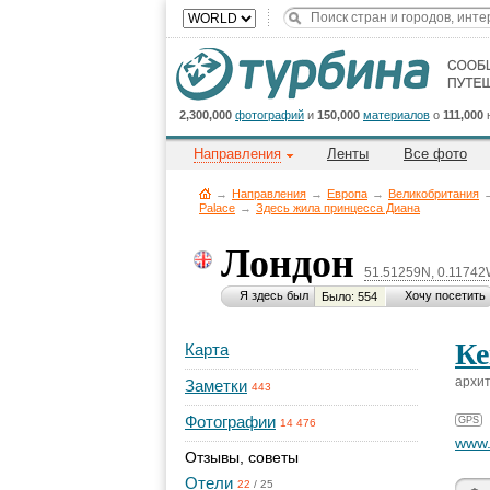
2,300,000
фотографий
и
150,000
материалов
о
111,000
Направления
Ленты
Все фото
→
Направления
→
Европа
→
Великобритания
Palace
→
Здесь жила принцесса Диана
Лондон
51.51259N, 0.1174
Я здесь был
Хочу посетить
Было: 554
Ке
Карта
архит
Заметки
443
Фотографии
GPS
14 476
www.
Отзывы, советы
Отели
22
/
25