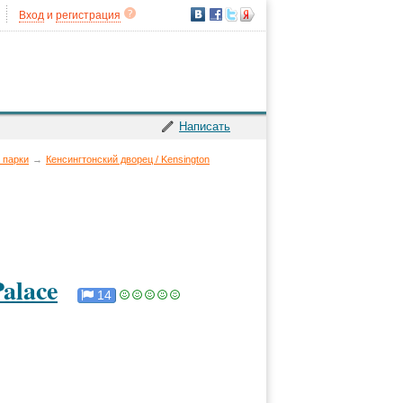
Вход
и
регистрация
Написать
 парки
→
Кенсингтонский дворец / Kensington
alace
14