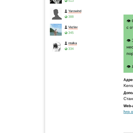
513
Yarowind
388
👁 
с о
Vazlav
345
👁
ntalka
нео
334
по
👁
Адре
Kens
Допо
Стан
Web-
hrp.