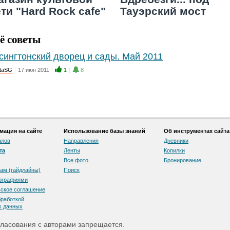
ти "Hard Rock cafe"
Тауэрский мост
ё советы
сингтонский дворец и сады. Май 2011
taSG
|
17 июн 2011
|
1
|
8
ация на сайте
Использование базы знаний
Об инструментах сайта
алов
Направления
Дневники
та
Ленты
Копилки
Все фото
Бронирование
ам (гайдлайны)
Поиск
тографиями
скоe соглашение
бработкой
х данных
ласования с авторами запрещается.