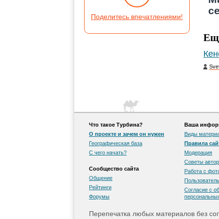
се
Поделитесь впечатлениями!
Ещ
Кен
Sve
Что такое Турбина?
Ваша информ
О проекте и зачем он нужен
Виды матери
Географическая база
Правила сай
С чего начать?
Модерация
Советы автор
Сообщество сайта
Работа с фо
Общение
Пользователь
Рейтинги
Согласие с о
Форумы
персональны
Перепечатка любых материалов без сог