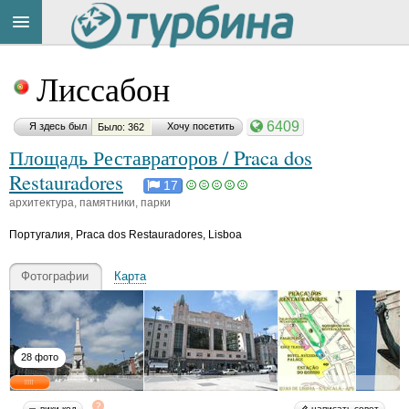
Title
Cейчас
Лиссабон
на
сайте:
6409
Я здесь был
Хочу посетить
Было: 362
Площадь Реставраторов / Praca dos
Restauradores
17
архитектура, памятники, парки
Button
Португалия
,
Praca dos Restauradores, Lisboa
Фотографии
Карта
28 фото
вики-код
написать совет