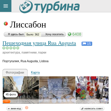
Title
Cейчас
Лиссабон
на
сайте:
6408
Я здесь был
Хочу посетить
Было: 362
Пешеходная улица Rua Augusta
15
архитектура, памятники, парки
Button
Португалия
,
Rua Augusta, Lisboa
Фотографии
Карта
45 фото
вики-код
написать совет