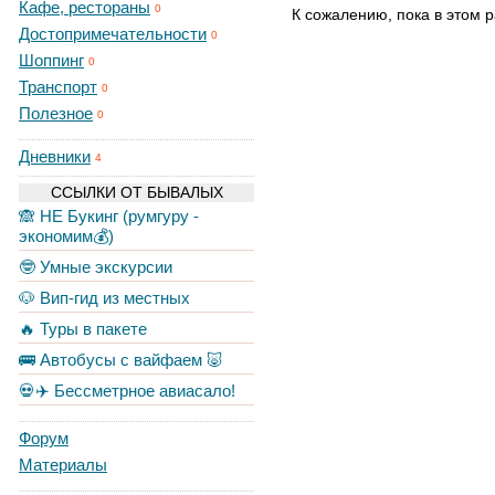
Кафе, рестораны
0
К сожалению, пока в этом р
Достопримечательности
0
Шоппинг
0
Транспорт
0
Полезное
0
Дневники
4
ССЫЛКИ ОТ БЫВАЛЫХ
🙈 НЕ Букинг (румгуру -
экономим💰)
🤓 Умные экскурсии
🐶 Вип-гид из местных
🔥 Туры в пакете
🚌 Автобусы с вайфаем 🐷
💀✈️ Бессметрное авиасало!
Форум
Материалы