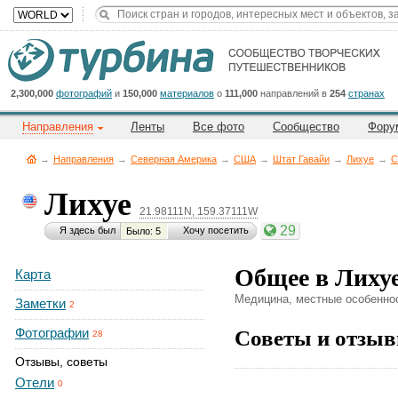
Title
Cейчас
на
сайте:
2,300,000
фотографий
и
150,000
материалов
о
111,000
направлений в
254
странах
Направления
Ленты
Все фото
Сообщество
Фору
→
Направления
→
Северная Америка
→
CША
→
Штат Гавайи
→
Лихуе
→
С
Лихуе
21.98111N, 159.37111W
Button
29
Я здесь был
Хочу посетить
Было: 5
Общее в Лиху
Карта
Медицина, местные особеннос
Заметки
2
Советы и отзыв
Фотографии
28
Отзывы, советы
Отели
0