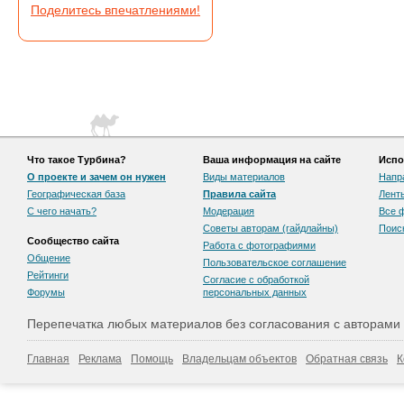
Поделитесь впечатлениями!
Что такое Турбина?
Ваша информация на сайте
Испо
О проекте и зачем он нужен
Виды материалов
Напр
Географическая база
Правила сайта
Лент
С чего начать?
Модерация
Все 
Советы авторам (гайдлайны)
Поис
Сообщество сайта
Работа с фотографиями
Общение
Пользовательскоe соглашение
Рейтинги
Согласие с обработкой
Форумы
персональных данных
Перепечатка любых материалов без согласования с авторами
Главная
Реклама
Помощь
Владельцам объектов
Обратная связь
К