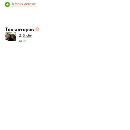
в Моих лентах
Топ авторов
Shche
29