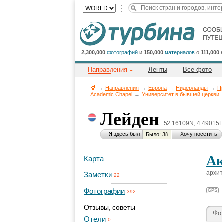
2,300,000
фотографий
и
150,000
материалов
о
111,000
Направления
Ленты
Все фото
→
Направления
→
Европа
→
Нидерланды
→
П
Academic Chapel
→
Университет в бывшей церкви
Лейден
52.16109N, 4.49015
Я здесь был
Хочу посетить
Было: 38
Ак
Карта
архит
Заметки
22
Фотографии
GPS
392
Отзывы, советы
Фо
Отели
0