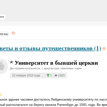
ото
ики-код
веты и отзывы путешественников (1)
Университет в бывшей церкви
Достопримечательности → архитектура, памятники, парки
22 января 2010 года
|
|
5
|
1003
ьное здание часовни досталось Лейденскому университету по насл
рый располагался на берегу канала Рапенбург до 1581 года. Во вр