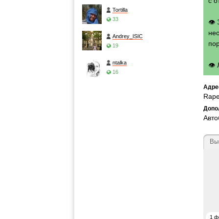
с о
Tortilla
33
👁
нео
Andrey_ISIC
по
19
ntalka
👁
16
Адре
Rape
Допо
Авто
Вы
1 ф