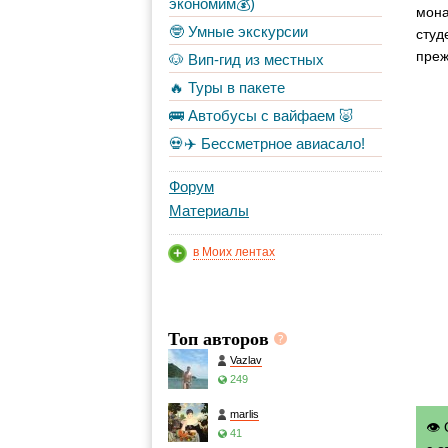
экономим💰)
мона
🤓 Умные экскурсии
студ
преж
🐶 Вип-гид из местных
🔥 Туры в пакете
🚌 Автобусы с вайфаем 🐷
💀✈️ Бессметрное авиасало!
Форум
Материалы
в Моих лентах
Топ авторов
Vazlav
249
marlis
👁 
41