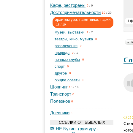
Кафе, рестораны
9
/
9
Достопримечательности
19
/
20
архитектура, памятники, парки
1 ф
18
/
19
музеи, выставки
1
/
2
театры, кино, музыка
0
в
развлечения
0
природа
0
/
1
Со
ночные клубы
0
спорт
0
другое
0
общие советы
0
Шоппинг
16
/
16
Транспорт
0
Полезное
0
Дневники
3
ССЫЛКИ ОТ БЫВАЛЫХ
Стил
🙈 НЕ Букинг (румгуру -
кото