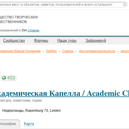
направлений в
254
странах
Сообщество
Форумы
Наши туры
Забронируй
ровинция Южная Голландия
→
Лейден
→
Советы
→
Достопримечательности
→
архит
E
453
адемическая Капелла / Academic C
ектура, памятники, парки
Нидерланды
,
Rapenburg 73, Leiden
тографии
Карта