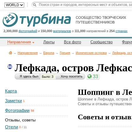
Title
Cейчас
на
сайте:
2,300,000
фотографий
и
150,000
материалов
о
111,000
направлений в
254
странах
Направления
Ленты
Все фото
Сообщество
Фору
→
Направления
→
Европа
→
Греция
→
Ионические острова
→
Лефкада, ос
Лефкада, остров Лефка
Button
33
Я здесь был
Хочу посетить
Было: 3
Шоппинг в Ле
Карта
Шоппинг в Лефкада, остров Ле
Заметки
1
Советы и отзывы путешественн
Фотографии
58
Советы и отзыв
Отзывы, советы
Отели
0
/
11