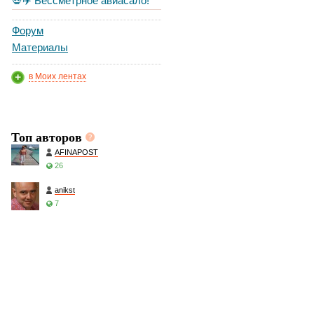
💀✈️ Бессметрное авиасало!
Форум
Материалы
в Моих лентах
Топ авторов
AFINAPOST
26
anikst
7