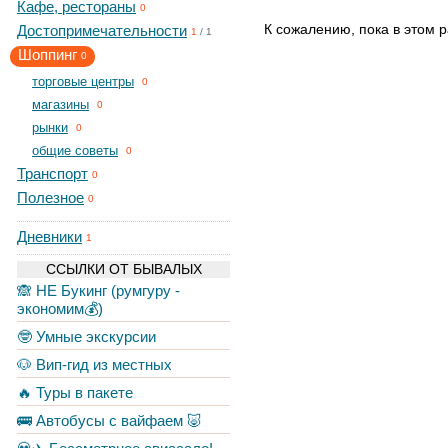
Кафе, рестораны
0
К сожалению, пока в этом р
Достопримечательности
1
/
1
Шоппинг
0
торговые центры
0
магазины
0
рынки
0
общие советы
0
Транспорт
0
Полезное
0
Дневники
1
ССЫЛКИ ОТ БЫВАЛЫХ
🙈 НЕ Букинг (румгуру -
экономим💰)
🤓 Умные экскурсии
🐶 Вип-гид из местных
🔥 Туры в пакете
🚌 Автобусы с вайфаем 🐷