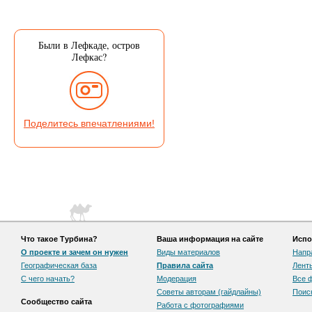
Были в Лефкаде, остров
Лефкас?
Поделитесь впечатлениями!
Что такое Турбина?
Ваша информация на сайте
Испо
О проекте и зачем он нужен
Виды материалов
Напр
Географическая база
Правила сайта
Лент
С чего начать?
Модерация
Все 
Советы авторам (гайдлайны)
Поис
Сообщество сайта
Работа с фотографиями