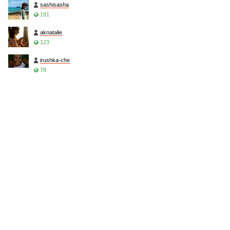
sashisasha
191
aknatalie
123
irushka-che
78