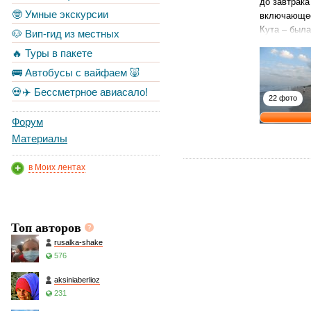
до завтрака
🤓 Умные экскурсии
включающее 
Кута – была
🐶 Вип-гид из местных
🔥 Туры в пакете
🚌 Автобусы с вайфаем 🐷
💀✈️ Бессметрное авиасало!
22 фото
Форум
Материалы
в Моих лентах
Топ авторов
rusalka-shake
576
aksiniaberlioz
231