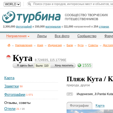
Title
Cейчас
на
сайте:
2,300,000
фотографий
и
150,000
материалов
о
111,000
направлений в
254
странах
Направления
Ленты
Все фото
Сообщество
Фору
→
Направления
→
Азия
→
Индонезия
→
Бали
→
Кута
→
Советы
→
Достоп
Кута
8.72493S, 115.17796E
Button
1555
Я здесь был
Хочу посетить
Было: 110
Пляж Кута / K
Карта
природа, другое
Заметки
50
Фотографии
Индонезия
,
Jl.Pantai Kut
GPS
1 071
Отзывы, советы
Фотографии
Карта
Отели
21
/
16