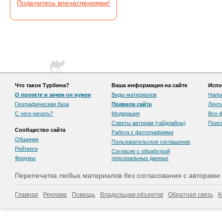
Поделитесь впечатлениями!
Что такое Турбина?
Ваша информация на сайте
Испо
О проекте и зачем он нужен
Виды материалов
Напр
Географическая база
Правила сайта
Лент
С чего начать?
Модерация
Все 
Советы авторам (гайдлайны)
Поис
Сообщество сайта
Работа с фотографиями
Общение
Пользовательскоe соглашение
Рейтинги
Согласие с обработкой
Форумы
персональных данных
Перепечатка любых материалов без согласования с авторами
Главная
Реклама
Помощь
Владельцам объектов
Обратная связь
К