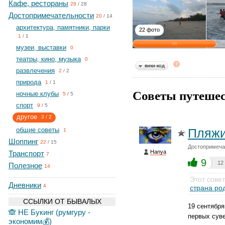
Кафе, рестораны
28
/
28
Достопримечательности
20
/
14
архитектура, памятники, парки
22 фото
1
/
1
музеи, выставки
0
театры, кино, музыка
0
вики-код
развлечения
2
/
2
природа
1
/
1
Советы путешес
ночные клубы
5
/
5
спорт
9
/
5
другое
3
/
2
общие советы
Пляжи
1
Шоппинг
22
/
15
Достопримеча
Hanya
Транспорт
7
9
12
Полезное
14
Этот сове
Дневники
4
страна ро
ССЫЛКИ ОТ БЫВАЛЫХ
19 сентября
🙈 НЕ Букинг (румгуру -
первых суве
экономим💰)