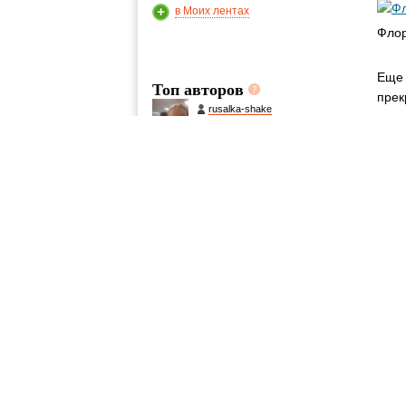
в Моих лентах
Фло
Еще 
Топ авторов
прек
rusalka-shake
2563
Так 
моло
shanin
795
пото
Vladusik
2. Р
716
запо
отно
Olegon
658
разн
Glupii
401
В Тр
очар