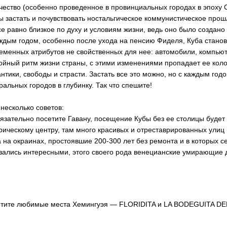
чество (особенно проведенное в провинциальных городах в эпоху 
ы застать и почувствовать ностальгическое коммунистическое прош
се равно близкое по духу и условиям жизни, ведь оно было создано
ждым годом, особенно после ухода на пенсию Фиделя, Куба станов
еменных атрибутов не свойственных для нее: автомобили, компьют
ойный ритм жизни страны, с этими изменениями пропадает ее колор
нтики, свободы и страсти. Застать все это можно, но с каждым год
ральных городов в глубинку. Так что спешите!
несколько советов:
бязательно посетите Гавану, посещение Кубы без ее столицы буде
рическому центру, там много красивых и отреставрированных улиц
 на окраинах, простоявшие 200-300 лет без ремонта и в которых 
зались интересными, этого своего рода венецианские умирающие 
тите любимые места Хемингуэя — FLORIDITA и LA BODEGUITA DE