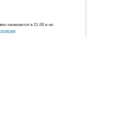
но начинается в 21.00 и не
столетия
мое место веселой или влюбленной
 на курорте (я отдыхал в Варадеро,
о наверное, один из самых
ех поездок. Чтобы описать мое
этому скажу кратко: город тихий,
 глубокого проникновения его
 вы посетите город Санта-Клара где