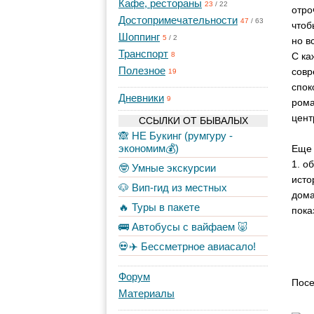
Кафе, рестораны
23
/
22
отро
Достопримечательности
47
/
63
чтоб
Шоппинг
5
/
2
но в
Транспорт
С ка
8
Полезное
совр
19
спок
Дневники
9
рома
цент
ССЫЛКИ ОТ БЫВАЛЫХ
🙈 НЕ Букинг (румгуру -
экономим💰)
Еще 
1. о
🤓 Умные экскурсии
исто
🐶 Вип-гид из местных
дома
🔥 Туры в пакете
пока
🚌 Автобусы с вайфаем 🐷
💀✈️ Бессметрное авиасало!
Форум
Посе
Материалы