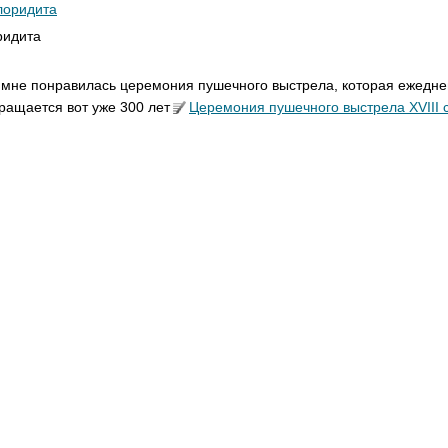
ридита
мне понравилась церемония пушечного выстрела, которая ежеднев
ращается вот уже 300 лет
Церемония
пушечного выстрела XVIII 
же понравилась вечерняя прогулка по набережной Малекон, люби
дежи. Желательно, взять 1-2 дня в Гаване дополнительно к отдыху
м 2 дня с 1 ночью в Гаване).
екомендую посетить город на юге Кубы под названием Тринидад, эт
минающихся маленьких городков в которых я был в принципе из вс
шение к нему, нужно обладать искусством пера, я далек от этого, по
оцветный и умиротворенный.
инидад можно и, наверное, лучше ехать самостоятельно для более
ования в душу, но можно взять и экскурсию на 1 день, помимо него