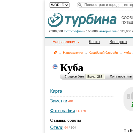
2,300,000
фотографий
и
150,000
материалов
о
111,000
Направления
Ленты
Все фото
→
Направления
→
Карибский бассейн
→
Куба
Куба
Я здесь был
Хочу посетить
Было: 363
Карта
Заметки
491
Фотографии
14 178
Отзывы, советы
Отели
94
/
104
По К