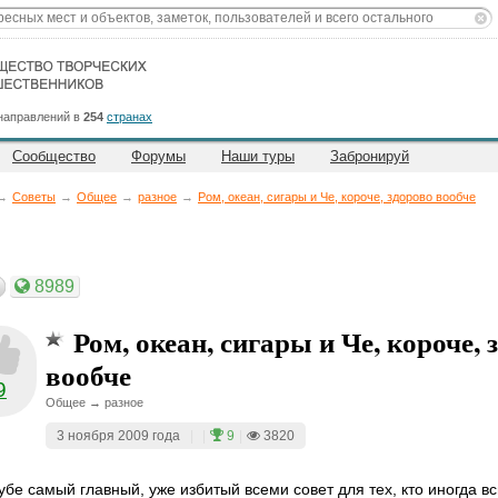
направлений в
254
странах
Сообщество
Форумы
Наши туры
Забронируй
→
Советы
→
Общее
→
разное
→
Ром, океан, сигары и Че, короче, здорово вообче
8989
Ром, океан, сигары и Че, короче, 
вообче
9
Общее → разное
3 ноября 2009 года
|
|
9
|
3820
убе самый главный, уже избитый всеми совет для тех, кто иногда в