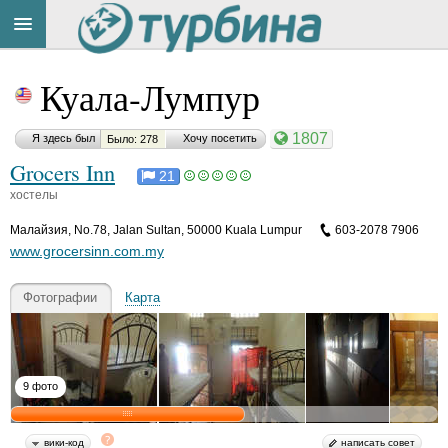
Title
Cейчас
Куала-Лумпур
на
сайте:
1807
Я здесь был
Хочу посетить
Было: 278
Grocers Inn
21
хостелы
Малайзия
,
No.78, Jalan Sultan, 50000 Kuala Lumpur
603-2078 7906
Button
www.grocersinn.com.my
Фотографии
Карта
9 фото
вики-код
написать совет