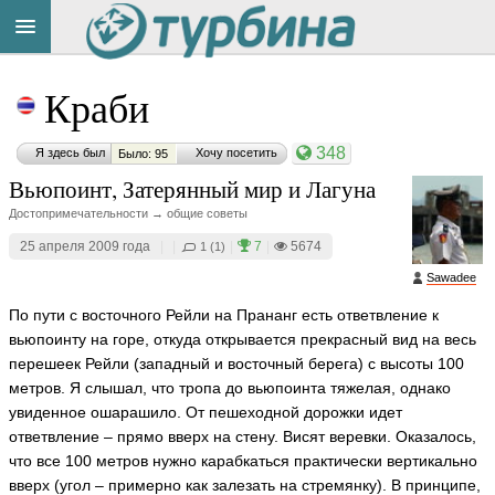
Title
Cейчас
Краби
на
сайте:
348
Я здесь был
Хочу посетить
Было: 95
Вьюпоинт, Затерянный мир и Лагуна
Достопримечательности → общие советы
25 апреля 2009 года
|
|
|
7
|
5674
1 (1)
Button
Sawadee
По пути с восточного Рейли на Прананг есть ответвление к
вьюпоинту на горе, откуда открывается прекрасный вид на весь
перешеек Рейли (западный и восточный берега) с высоты 100
метров. Я слышал, что тропа до вьюпоинта тяжелая, однако
увиденное ошарашило. От пешеходной дорожки идет
ответвление – прямо вверх на стену. Висят веревки. Оказалось,
что все 100 метров нужно карабкаться практически вертикально
вверх (угол – примерно как залезать на стремянку). В принципе,