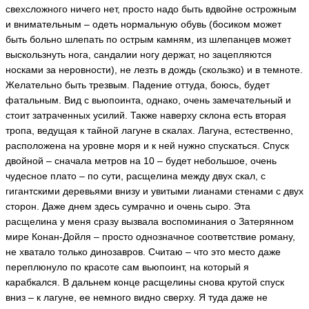
свехсложного ничего нет, просто надо быть вдвойне острожным
и внимательным – одеть нормальную обувь (босиком может
быть больно шлепать по острым камням, из шлепанцев может
выскользнуть нога, сандалии ногу держат, но зацепляются
носками за неровности), не лезть в дождь (скользко) и в темноте.
Желательно быть трезвым. Падение оттуда, боюсь, будет
фатальным. Вид с вьюпоинта, однако, очень замечательный и
стоит затраченных усилий. Также наверху склона есть вторая
тропа, ведущая к тайной лагуне в скалах. Лагуна, естественно,
расположена на уровне моря и к ней нужно спускаться. Спуск
двойной – сначала метров на 10 – будет небольшое, очень
чудесное плато – по сути, расщелина между двух скал, с
гигантскими деревьями внизу и увитыми лианами стенами с двух
сторон. Даже днем здесь сумрачно и очень сыро. Эта
расщелина у меня сразу вызвала воспоминания о Затерянном
мире Конан-Дойля – просто однозначное соответствие роману,
не хватало только динозавров. Считаю – что это место даже
переплюнуло по красоте сам вьюпоинт, на который я
карабкался. В дальнем конце расщелины снова крутой спуск
вниз – к лагуне, ее немного видно сверху. Я туда даже не