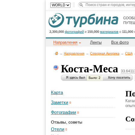
2,300,000
фотографий
и
150,000
материалов
о
111,000
Направления
Ленты
Все фото
→
Направления
→
Северная Америка
→
CША
Коста-Меса
33.6411
Я здесь был
Хочу посетить
Было: 2
По
Карта
Ката
Заметки
0
опыт
Фотографии
0
Со
Отзывы, советы
Отели
0