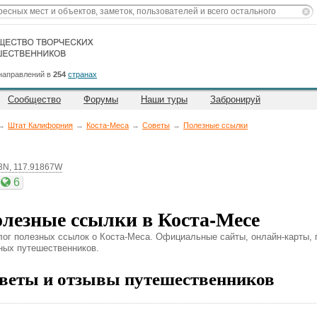
направлений в
254
странах
Сообщество
Форумы
Наши туры
Забронируй
→
Штат Калифорния
→
Коста-Меса
→
Советы
→
Полезные ссылки
3N, 117.91867W
6
лезные ссылки в Коста-Месе
лог полезных ссылок о Коста-Меса. Официальные сайты, онлайн-карты, п
ных путешественников.
веты и отзывы путешественников