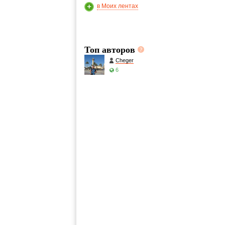
в Моих лентах
Топ авторов
Cheger
6