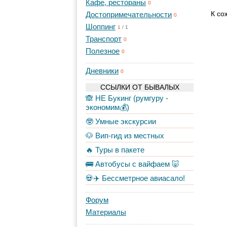
Кафе, рестораны
0
К со
Достопримечательности
0
Шоппинг
1
/
1
Транспорт
0
Полезное
0
Дневники
0
ССЫЛКИ ОТ БЫВАЛЫХ
🙈 НЕ Букинг (румгуру -
экономим💰)
🤓 Умные экскурсии
🐶 Вип-гид из местных
🔥 Туры в пакете
🚌 Автобусы с вайфаем 🐷
💀✈️ Бессметрное авиасало!
Форум
Материалы