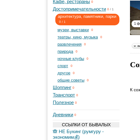
Кафе, рестораны
0
Достопримечательности
0
/
1
архитектура, памятники, парки
0
/
1
1 ф
музеи, выставки
0
театры, кино, музыка
0
развлечения
0
в
природа
0
ночные клубы
0
Со
спорт
0
другое
0
общие советы
0
Шоппинг
0
К со
Транспорт
0
Полезное
0
Дневники
0
ССЫЛКИ ОТ БЫВАЛЫХ
🙈 НЕ Букинг (румгуру -
экономим💰)