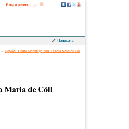
Вход
и
регистрация
Написать
→
Церковь Санта-Мария-де-Коль / Santa Maria de Cóll
 Maria de Cóll