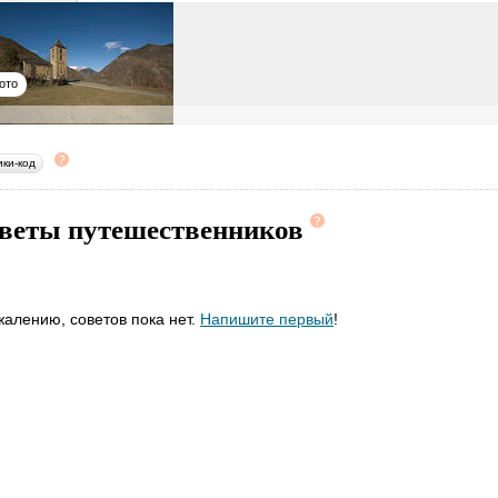
ото
ики-код
веты путешественников
жалению, советов пока нет.
Напишите первый
!