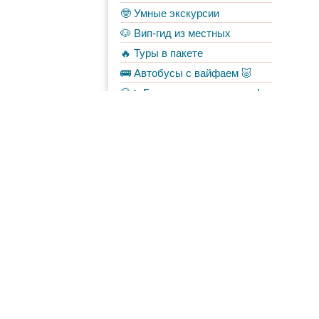
🤓 Умные экскурсии
🐶 Вип-гид из местных
🔥 Туры в пакете
🚌 Автобусы с вайфаем 🐷
💀✈️ Бессметрное авиасало!
Форум
Материалы
в Моих лентах