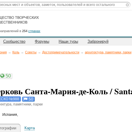
направлений в
254
странах
Сообщество
Форумы
Наши туры
Забронируй
ония
→
Коль
→
Советы
→
Достопримечательности
→
архитектура, памятники, парки
50
рковь Санта-Мария-де-Коль / Santa
50
СКО №988
ектура, памятники, парки
Испания
,
тографии
Карта