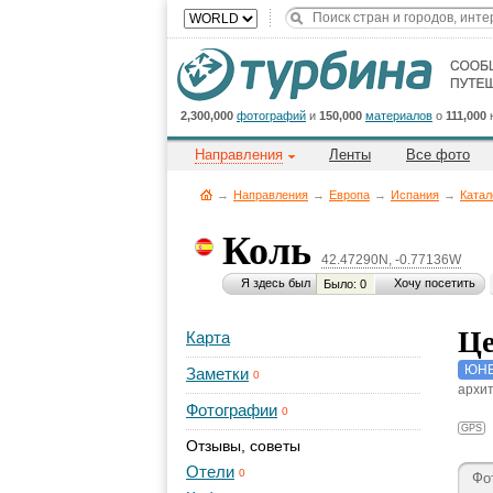
2,300,000
фотографий
и
150,000
материалов
о
111,000
Направления
Ленты
Все фото
→
Направления
→
Европа
→
Испания
→
Катал
Коль
42.47290N, -0.77136W
Я здесь был
Хочу посетить
Было: 0
Це
Карта
ЮНЕ
Заметки
0
архит
Фотографии
0
GPS
Отзывы, советы
Отели
0
Фо