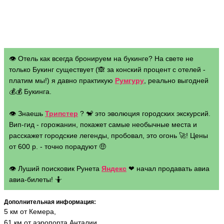
👁 Отель как всегда бронируем на букинге? На свете не
только Букинг существует (🙈 за конский процент с отелей -
платим мы!) я давно практикую
Румгуру
, реально выгодней
💰💰 Букинга.
👁 Знаешь
Трипстер
? 🐒 это эволюция городских экскурсий.
Вип-гид - горожанин, покажет самые необычные места и
расскажет городские легенды, пробовал, это огонь 🚀! Цены
от 600 р. - точно порадуют 🤑
👁 Луший поисковик Рунета
Яндекс
❤ начал продавать авиа
авиа-билеты! 🤷
Дополнительная информация:
5 км от Кемера,
61 км от аэропорта Анталии