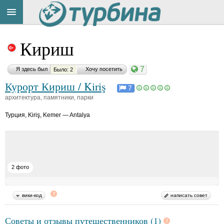
Материал
Title
Cейчас
понравился:
Кириш
на
сайте:
7
Я здесь был
Хочу посетить
Было: 2
Курорт Кириш / Kiriş
Н
7
и
архитектура, памятники, парки
к
о
Турция
,
Kiriş, Kemer — Antalya
Button
л
а
й
Д
о
н
2 фото
ц
о
в
вики-код
написать совет
D
o
Советы и отзывы путешественников (1)
n