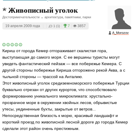
ni
c
Живописный уголок
o
ья
Достопримечательности → архитектура, памятники, парки
ть
19 апреля 2009 года
|
|
|
7
|
3857
1 (1)
A_Morozov
Кириш от города Кемер отгораживает скалистая гора,
выступающая до самого моря. С ее вершины туристы могут
увидеть фантастический пейзаж — все побережье Кемера. С
другой стороны побережье Кириша отгорожено рекой Аква, а с
тыльной стороны — трассой на Анталию.
Этот живописный уголок средиземноморского побережья Турции
буквально отрезан от других курортов, что способствовало
формированию уникального микроклимата: хрустально-
прозрачное море в окружении хвойных лесов, обрывистые
утесы, уединенные бухты, закрытые от ветров...
Непосредственная близость к морю, красивый ландшафт и
короткий проезд по живописной лесной дороге до города Кемер
сделали этот район очень престижным.