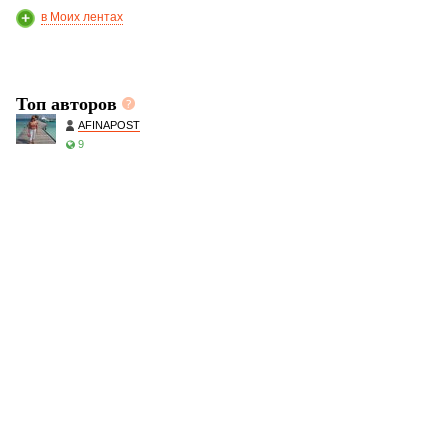
в Моих лентах
Топ авторов
AFINAPOST
9