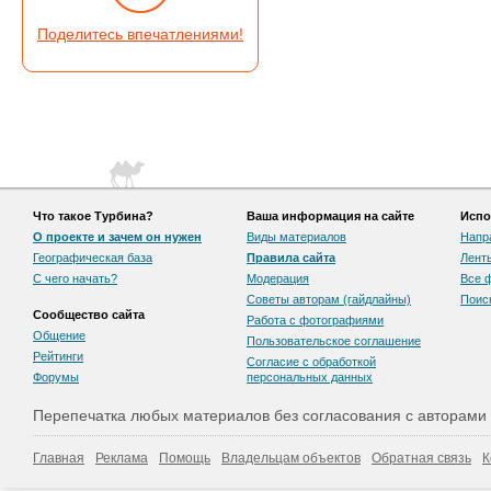
Поделитесь впечатлениями!
Что такое Турбина?
Ваша информация на сайте
Испо
О проекте и зачем он нужен
Виды материалов
Напр
Географическая база
Правила сайта
Лент
С чего начать?
Модерация
Все 
Советы авторам (гайдлайны)
Поис
Сообщество сайта
Работа с фотографиями
Общение
Пользовательскоe соглашение
Рейтинги
Согласие с обработкой
Форумы
персональных данных
Перепечатка любых материалов без согласования с авторами
Главная
Реклама
Помощь
Владельцам объектов
Обратная связь
К