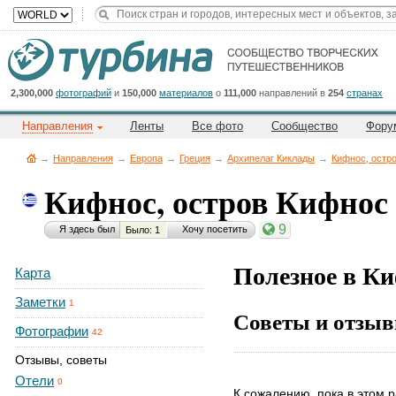
Title
Cейчас
на
сайте:
2,300,000
фотографий
и
150,000
материалов
о
111,000
направлений в
254
странах
Направления
Ленты
Все фото
Сообщество
Фору
→
Направления
→
Европа
→
Греция
→
Архипелаг Киклады
→
Кифнос, остр
Кифнос, остров Кифнос
Button
9
Я здесь был
Хочу посетить
Было: 1
Полезное в Ки
Карта
Заметки
1
Советы и отзыв
Фотографии
42
Отзывы, советы
Отели
0
К сожалению, пока в этом р