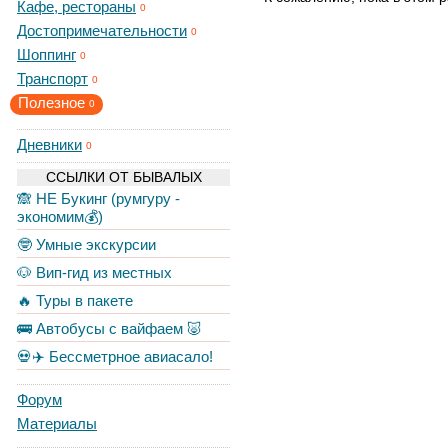
Кафе, рестораны
0
Достопримечательности
0
Шоппинг
0
Транспорт
0
Полезное
0
Дневники
0
ССЫЛКИ ОТ БЫВАЛЫХ
🙈 НЕ Букинг (румгуру -
экономим💰)
🤓 Умные экскурсии
🐶 Вип-гид из местных
🔥 Туры в пакете
🚌 Автобусы с вайфаем 🐷
💀✈️ Бессметрное авиасало!
Форум
Материалы