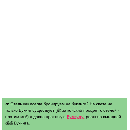
👁 Отель как всегда бронируем на букинге? На свете не
только Букинг существует (🙈 за конский процент с отелей -
платим мы!) я давно практикую
Румгуру
, реально выгодней
💰💰 Букинга.