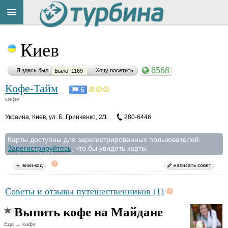
Title
Cейчас
Киев
на
сайте:
6568
Я здесь был
Хочу посетить
Было: 1169
Кофе-Тайм
6
кафе
Украина
,
Киев, ул. Б. Гринченко, 2/1
280-6446
Button
Карты доступны для зарегистрированных пользователей.
Зарегистрируйтесь
, что бы увидеть карты.
вики-код
написать совет
Советы и отзывы путешественников (1)
Выпить кофе на Майдане
Еда → кафе