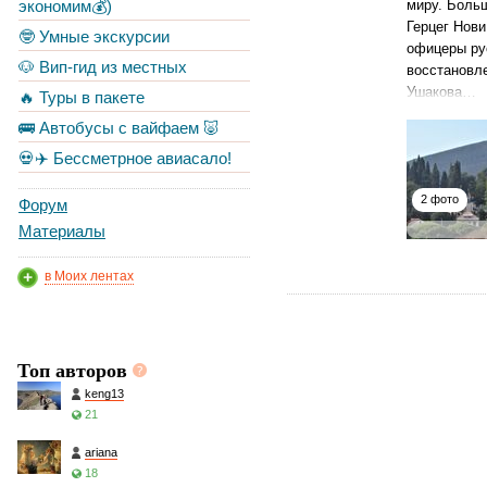
экономим💰)
миру. Больш
Герцег Нов
🤓 Умные экскурсии
офицеры ру
🐶 Вип-гид из местных
восстановле
Ушакова…
🔥 Туры в пакете
🚌 Автобусы с вайфаем 🐷
💀✈️ Бессметрное авиасало!
2 фото
Форум
Материалы
в Моих лентах
Топ авторов
keng13
21
ariana
18