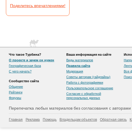
Поделитесь впечатлениями!
Что такое Турбина?
Ваша информация на сайте
Испо
О проекте и зачем он нужен
Виды материалов
Напр
Географическая база
Правила сайта
Лент
С чего начать?
Модерация
Все 
Советы авторам (гайдлайны)
Поис
Сообщество сайта
Работа с фотографиями
Общение
Пользовательскоe соглашение
Рейтинги
Согласие с обработкой
Форумы
персональных данных
Перепечатка любых материалов без согласования с авторами
Главная
Реклама
Помощь
Владельцам объектов
Обратная связь
К