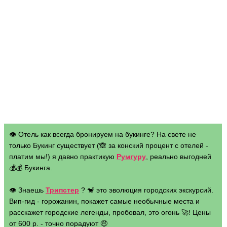
👁 Отель как всегда бронируем на букинге? На свете не
только Букинг существует (🙈 за конский процент с отелей -
платим мы!) я давно практикую
Румгуру
, реально выгодней
💰💰 Букинга.
👁 Знаешь
Трипстер
? 🐒 это эволюция городских экскурсий.
Вип-гид - горожанин, покажет самые необычные места и
расскажет городские легенды, пробовал, это огонь 🚀! Цены
от 600 р. - точно порадуют 🤑