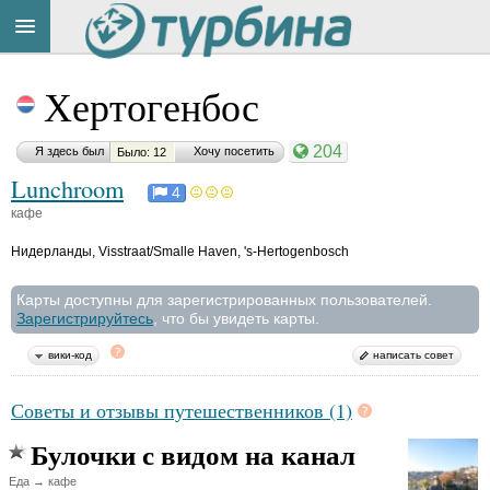
Title
Cейчас
Хертогенбос
на
сайте:
204
Я здесь был
Хочу посетить
Было: 12
Lunchroom
4
кафе
Нидерланды
,
Visstraat/Smalle Haven, 's-Hertogenbosch
Button
Карты доступны для зарегистрированных пользователей.
Зарегистрируйтесь
, что бы увидеть карты.
вики-код
написать совет
Советы и отзывы путешественников (1)
Булочки с видом на канал
Еда → кафе