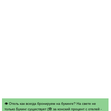
👁 Отель как всегда бронируем на букинге? На свете не
только Букинг существует (🙈 за конский процент с отелей -