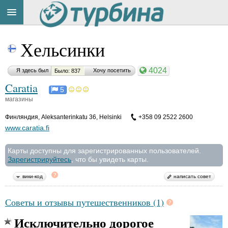
Title
Cейчас
Хельсинки
на
сайте:
4024
Я здесь был
Хочу посетить
Было: 837
Caratia
5
магазины
Финляндия
,
Aleksanterinkatu 36, Helsinki
+358 09 2522 2600
Button
www.caratia.fi
Карты доступны для зарегистрированных пользователей.
Зарегистрируйтесь
, что бы увидеть карты.
вики-код
написать совет
Советы и отзывы путешественников (1)
Исключительно дорогое