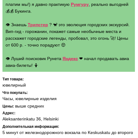
платим мы!) я давно практикую
Румгуру
, реально выгодней
💰💰 Букинга.
👁 Знаешь
Трипстер
? 🐒 это эволюция городских экскурсий.
Вип-гид - горожанин, покажет самые необычные места и
расскажет городские легенды, пробовал, это огонь 🚀! Цены
от 600 р. - точно порадуют 🤑
👁 Луший поисковик Рунета
Яндекс
❤ начал продавать авиа
авиа-билеты! 🤷
Тип товара:
ювелирный
Что покупать:
Часы, ювелирные изделия
выше средних
Цены:
Адрес:
Aleksanterinkatu 36, Helsinki
Дополнительная информация:
5 минут от железнодорожного вокзала по Keskuskatu до второго