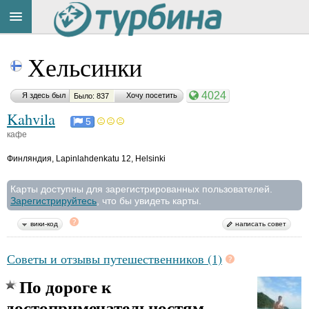
Title
Cейчас
Хельсинки
на
сайте:
4024
Я здесь был
Хочу посетить
Было: 837
Kahvila
5
кафе
Финляндия
,
Lapinlahdenkatu 12, Helsinki
Button
Карты доступны для зарегистрированных пользователей.
Зарегистрируйтесь
, что бы увидеть карты.
вики-код
написать совет
Советы и отзывы путешественников (1)
По дороге к
достопримечательностям