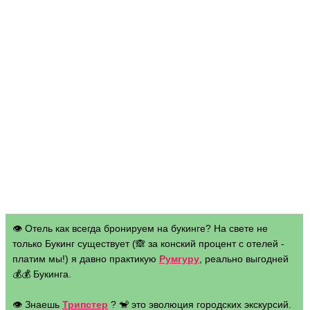
👁 Отель как всегда бронируем на букинге? На свете не
только Букинг существует (🙈 за конский процент с отелей -
платим мы!) я давно практикую
Румгуру
, реально выгодней
💰💰 Букинга.
👁 Знаешь
Трипстер
? 🐒 это эволюция городских экскурсий.