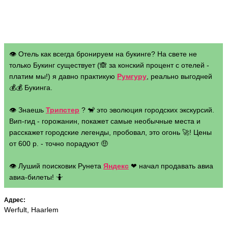
👁 Отель как всегда бронируем на букинге? На свете не
только Букинг существует (🙈 за конский процент с отелей -
платим мы!) я давно практикую
Румгуру
, реально выгодней
💰💰 Букинга.
👁 Знаешь
Трипстер
? 🐒 это эволюция городских экскурсий.
Вип-гид - горожанин, покажет самые необычные места и
расскажет городские легенды, пробовал, это огонь 🚀! Цены
от 600 р. - точно порадуют 🤑
👁 Луший поисковик Рунета
Яндекс
❤ начал продавать авиа
авиа-билеты! 🤷
Адрес:
Werfult, Haarlem