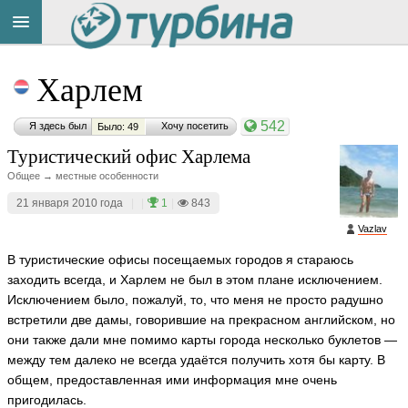
Title
Cейчас
Харлем
на
сайте:
542
Я здесь был
Хочу посетить
Было: 49
Туристический офис Харлема
Общее → местные особенности
21 января 2010 года
|
|
1
|
843
Button
Vazlav
В туристические офисы посещаемых городов я стараюсь
заходить всегда, и Харлем не был в этом плане исключением.
Исключением было, пожалуй, то, что меня не просто радушно
встретили две дамы, говорившие на прекрасном английском, но
они также дали мне помимо карты города несколько буклетов —
между тем далеко не всегда удаётся получить хотя бы карту. В
общем, предоставленная ими информация мне очень
пригодилась.