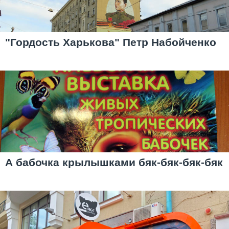
"Гордость Харькова" Петр Набойченко
А бабочка крылышками бяк-бяк-бяк-бяк