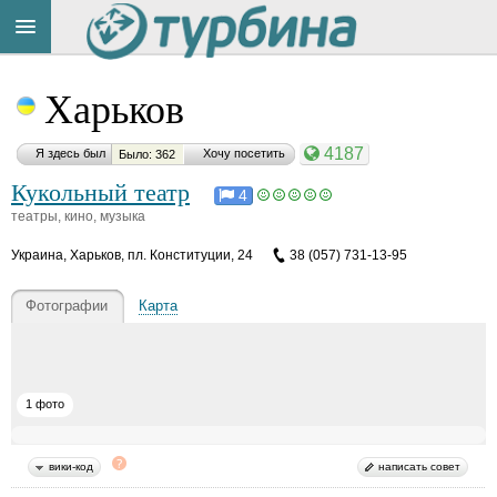
Title
Cейчас
Харьков
на
сайте:
4187
Я здесь был
Хочу посетить
Было: 362
Кукольный театр
4
театры, кино, музыка
Украина
,
Харьков, пл. Конституции, 24
38 (057) 731-13-95
Button
Фотографии
Карта
1 фото
вики-код
написать совет