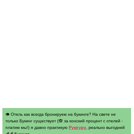
👁 Отель как всегда бронируем на букинге? На свете не
только Букинг существует (🙈 за конский процент с отелей -
платим мы!) я давно практикую
Румгуру
, реально выгодней