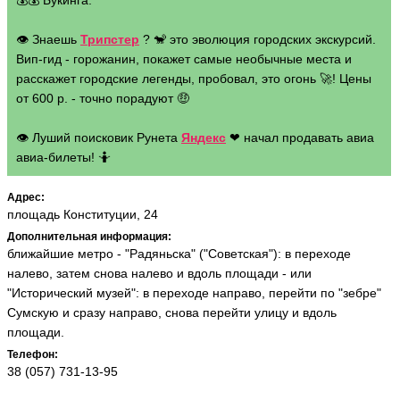
💰💰 Букинга.
👁 Знаешь
Трипстер
? 🐒 это эволюция городских экскурсий.
Вип-гид - горожанин, покажет самые необычные места и
расскажет городские легенды, пробовал, это огонь 🚀! Цены
от 600 р. - точно порадуют 🤑
👁 Луший поисковик Рунета
Яндекс
❤ начал продавать авиа
авиа-билеты! 🤷
Адрес:
площадь Конституции, 24
Дополнительная информация:
ближайшие метро - "Радяньска" ("Советская"): в переходе
налево, затем снова налево и вдоль площади - или
"Исторический музей": в переходе направо, перейти по "зебре"
Сумскую и сразу направо, снова перейти улицу и вдоль
площади.
Телефон:
38 (057) 731-13-95