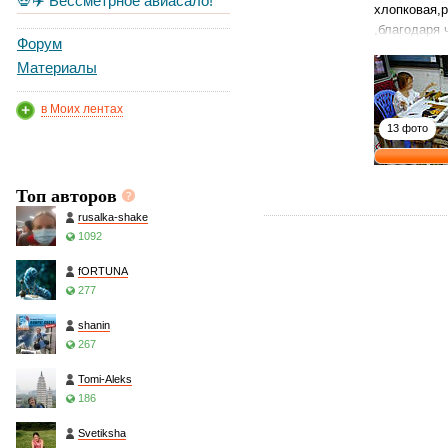
💀✈️ Бессметрное авиасало!
хлопковая,р
,благодаря
Форум
Материалы
в Моих лентах
13 фото
Топ авторов
rusalka-shake
1092
fORTUNA
277
shanin
267
Tomi-Aleks
186
Svetiksha