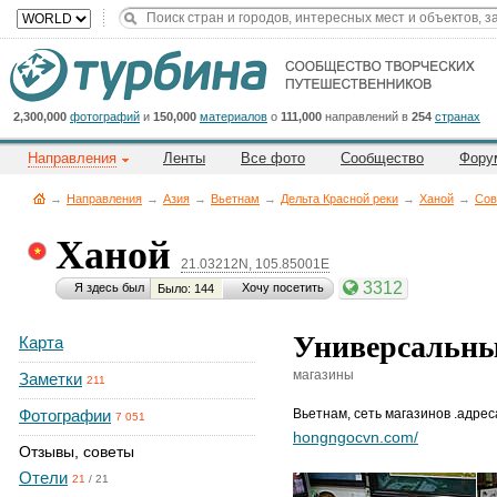
Title
Cейчас
на
сайте:
2,300,000
фотографий
и
150,000
материалов
о
111,000
направлений в
254
странах
Направления
Ленты
Все фото
Сообщество
Фору
→
Направления
→
Азия
→
Вьетнам
→
Дельта Красной реки
→
Ханой
→
Сов
Ханой
21.03212N, 105.85001E
Button
3312
Я здесь был
Хочу посетить
Было: 144
Универсальны
Карта
магазины
Заметки
211
Фотографии
Вьетнам
,
сеть магазинов .адрес
7 051
hongngocvn.com/
Отзывы, советы
Отели
21
/
21