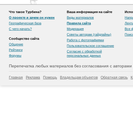
Что такое Турбина?
Ваша информация на сайте
Испо
О проекте и зачем он нужен
Виды материалов
Напр
Географическая база
Правила сайта
Лент
С чего начать?
Модерация
Все 
Советы авторам (гайдлайны)
Поис
Сообщество сайта
Работа с фотографиями
Общение
Пользовательскоe соглашение
Рейтинги
Согласие с обработкой
Форумы
персональных данных
Перепечатка любых материалов без согласования с авторами
Главная
Реклама
Помощь
Владельцам объектов
Обратная связь
К