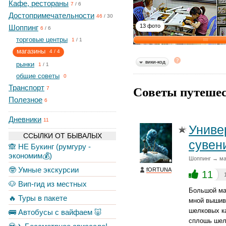
Кафе, рестораны
7
/
6
Достопримечательности
46
/
30
13 фото
Шоппинг
6
/
6
торговые центры
1
/
1
магазины
4
/
4
вики-код
рынки
1
/
1
общие советы
0
Советы путешес
Транспорт
7
Полезное
6
Дневники
11
Униве
ССЫЛКИ ОТ БЫВАЛЫХ
сувен
🙈 НЕ Букинг (румгуру -
экономим💰)
Шоппинг → ма
🤓 Умные экскурсии
fORTUNA
11
🐶 Вип-гид из местных
Большой ма
🔥 Туры в пакете
мной вышив
шелковых к
🚌 Автобусы с вайфаем 🐷
сплошь шелк