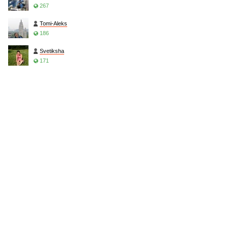
267
Tomi-Aleks
186
Svetiksha
171