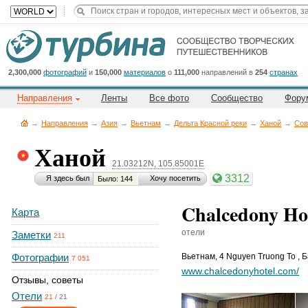
Title
Cейчас
на
сайте:
2,300,000
фотографий
и
150,000
материалов
о
111,000
направлений в
254
странах
Направления
Ленты
Все фото
Сообщество
Фору
→
Направления
→
Азия
→
Вьетнам
→
Дельта Красной реки
→
Ханой
→
Сов
Ханой
21.03212N, 105.85001E
Button
3312
Я здесь был
Хочу посетить
Было: 144
Chalcedony Hot
Карта
отели
Заметки
211
Фотографии
Вьетнам
,
4 Nguyen Truong To , 
7 051
www.chalcedonyhotel.com/
Отзывы, советы
Отели
21
/
21