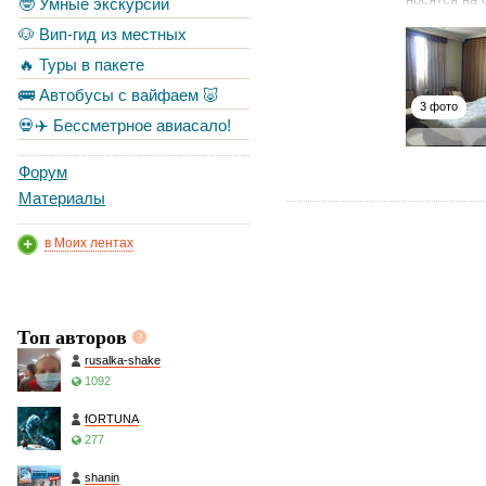
🤓 Умные экскурсии
🐶 Вип-гид из местных
🔥 Туры в пакете
🚌 Автобусы с вайфаем 🐷
3 фото
💀✈️ Бессметрное авиасало!
Форум
Материалы
в Моих лентах
Топ авторов
rusalka-shake
1092
fORTUNA
277
shanin