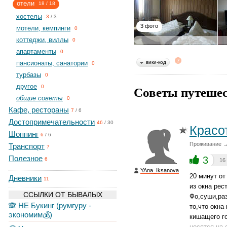
отели
18
/
18
хостелы
3
/
3
3 фото
мотели, кемпинги
0
коттеджи, виллы
0
апартаменты
0
пансионаты, санатории
вики-код
0
турбазы
0
другое
Советы путешес
0
общие советы
0
Кафе, рестораны
7
/
6
Достопримечательности
46
/
30
Красо
Шоппинг
6
/
6
Проживание →
Транспорт
7
Полезное
3
6
16
YAna_Iksanova
20 минут от
Дневники
11
из окна рес
ССЫЛКИ ОТ БЫВАЛЫХ
Фо,суши,ра
🙈 НЕ Букинг (румгуру -
то,что окна
экономим💰)
кишащего г
носятся на 