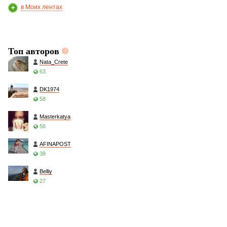
в Моих лентах
Топ авторов
Nata_Crete
63
DK1974
58
Masterkatya
56
AFINAPOST
38
Belliy
27