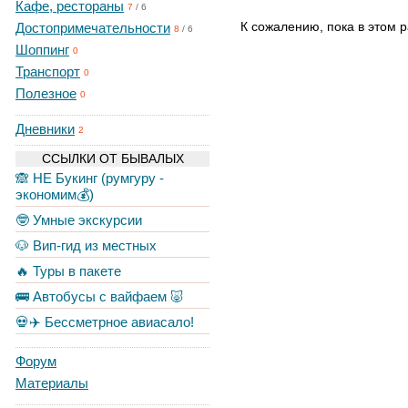
Кафе, рестораны
7
/
6
К сожалению, пока в этом р
Достопримечательности
8
/
6
Шоппинг
0
Транспорт
0
Полезное
0
Дневники
2
ССЫЛКИ ОТ БЫВАЛЫХ
🙈 НЕ Букинг (румгуру -
экономим💰)
🤓 Умные экскурсии
🐶 Вип-гид из местных
🔥 Туры в пакете
🚌 Автобусы с вайфаем 🐷
💀✈️ Бессметрное авиасало!
Форум
Материалы