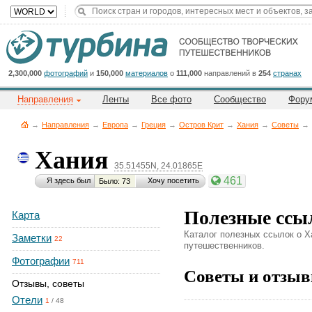
Title
Cейчас
на
сайте:
2,300,000
фотографий
и
150,000
материалов
о
111,000
направлений в
254
странах
Направления
Ленты
Все фото
Сообщество
Фору
→
Направления
→
Европа
→
Греция
→
Остров Крит
→
Хания
→
Советы
→
Хания
35.51455N, 24.01865E
Button
461
Я здесь был
Хочу посетить
Было: 73
Полезные ссы
Карта
Каталог полезных ссылок о Х
Заметки
22
путешественников.
Фотографии
711
Советы и отзыв
Отзывы, советы
Отели
1
/
48