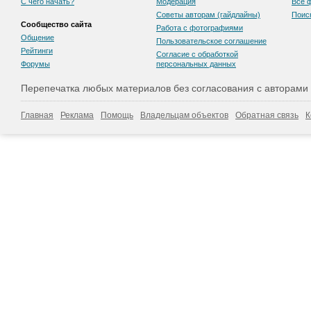
С чего начать?
Модерация
Все 
Советы авторам (гайдлайны)
Поис
Сообщество сайта
Работа с фотографиями
Общение
Пользовательскоe соглашение
Рейтинги
Согласие с обработкой
Форумы
персональных данных
Перепечатка любых материалов без согласования с авторами
Главная
Реклама
Помощь
Владельцам объектов
Обратная связь
К