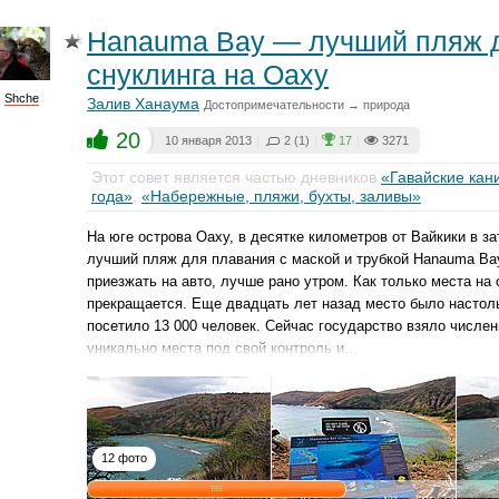
Hanauma Bay — лучший пляж 
снуклинга на Оаху
Shche
Залив Ханаума
Достопримечательности → природа
20
10 января 2013
|
2 (1)
|
17
|
3271
Этот совет является частью дневников
«Гавайские кан
года»
,
«Набережные, пляжи, бухты, заливы»
На юге острова Оаху, в десятке километров от Вайкики в 
лучший пляж для плавания с маской и трубкой Hanauma Ba
приезжать на авто, лучше рано утром. Как только места на
прекращается. Еще двадцать лет назад место было настол
посетило 13 000 человек. Сейчас государство взяло числен
уникально места под свой контроль и…
12 фото