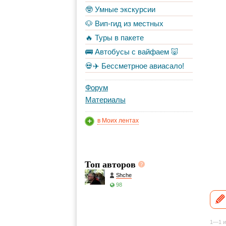
🤓 Умные экскурсии
🐶 Вип-гид из местных
🔥 Туры в пакете
🚌 Автобусы с вайфаем 🐷
💀✈️ Бессметрное авиасало!
Форум
Материалы
в Моих лентах
Топ авторов
Shche
98
1—1 и