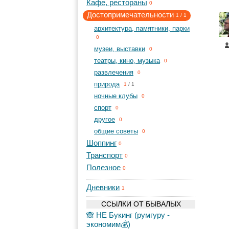
Кафе, рестораны
0
Достопримечательности
1
/
1
архитектура, памятники, парки
0
музеи, выставки
0
театры, кино, музыка
0
развлечения
0
природа
1
/
1
ночные клубы
0
спорт
0
другое
0
общие советы
0
Шоппинг
0
Транспорт
0
Полезное
0
Дневники
1
ССЫЛКИ ОТ БЫВАЛЫХ
🙈 НЕ Букинг (румгуру -
экономим💰)