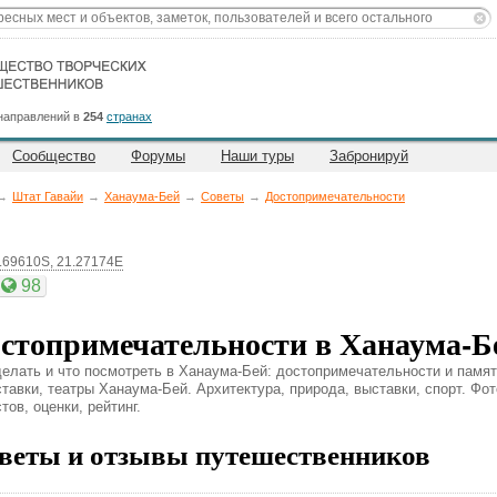
направлений в
254
странах
Сообщество
Форумы
Наши туры
Забронируй
→
Штат Гавайи
→
Ханаума-Бей
→
Советы
→
Достопримечательности
.69610S, 21.27174E
98
стопримечательности в Ханаума-Б
делать и что посмотреть в Ханаума-Бей: достопримечательности и памят
ставки, театры Ханаума-Бей. Архитектура, природа, выставки, спорт. Фо
тов, оценки, рейтинг.
веты и отзывы путешественников