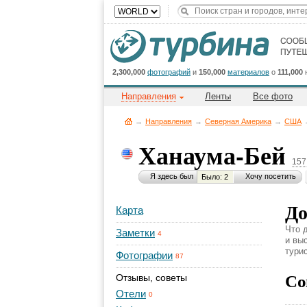
2,300,000
фотографий
и
150,000
материалов
о
111,000
Направления
Ленты
Все фото
→
Направления
→
Северная Америка
→
CША
Ханаума-Бей
157
Я здесь был
Хочу посетить
Было: 2
До
Карта
Что 
Заметки
4
и вы
турис
Фотографии
87
Со
Отзывы, советы
Отели
0