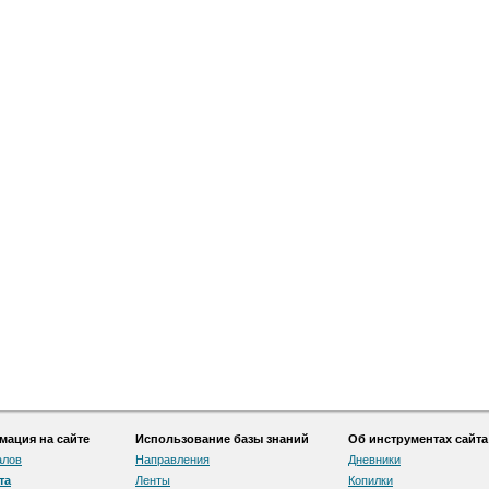
ация на сайте
Использование базы знаний
Об инструментах сайта
алов
Направления
Дневники
та
Ленты
Копилки