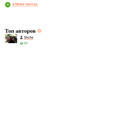
в Моих лентах
Топ авторов
Shche
98