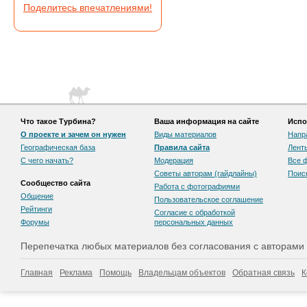
Поделитесь впечатлениями!
Что такое Турбина?
Ваша информация на сайте
Испо
О проекте и зачем он нужен
Виды материалов
Напр
Географическая база
Правила сайта
Лент
С чего начать?
Модерация
Все 
Советы авторам (гайдлайны)
Поис
Сообщество сайта
Работа с фотографиями
Общение
Пользовательскоe соглашение
Рейтинги
Согласие с обработкой
Форумы
персональных данных
Перепечатка любых материалов без согласования с авторами
Главная
Реклама
Помощь
Владельцам объектов
Обратная связь
К