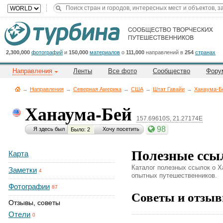
Title
Cейчас
на
сайте:
2,300,000
фотографий
и
150,000
материалов
о
111,000
направлений в
254
странах
Направления
Ленты
Все фото
Сообщество
Фору
→
Направления
→
Северная Америка
→
CША
→
Штат Гавайи
→
Ханаума-Б
Ханаума-Бей
157.69610S, 21.27174E
Button
98
Я здесь был
Хочу посетить
Было: 2
Полезные ссы
Карта
Каталог полезных ссылок о Х
Заметки
4
опытных путешественников.
Фотографии
87
Советы и отзыв
Отзывы, советы
Отели
0