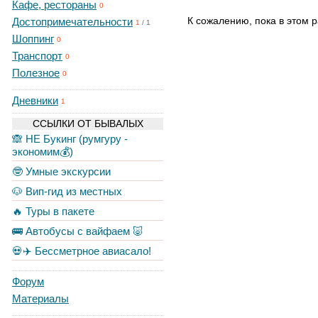
Кафе, рестораны
0
К сожалению, пока в этом р
Достопримечательности
1
/
1
Шоппинг
0
Транспорт
0
Полезное
0
Дневники
1
ССЫЛКИ ОТ БЫВАЛЫХ
🙈 НЕ Букинг (румгуру -
экономим💰)
🤓 Умные экскурсии
🐶 Вип-гид из местных
🔥 Туры в пакете
🚌 Автобусы с вайфаем 🐷
💀✈️ Бессметрное авиасало!
Форум
Материалы