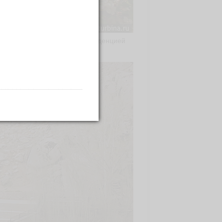
нидов город был летней резиденцией