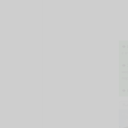
👁 
с о
👁
нео
по
👁 
Вы