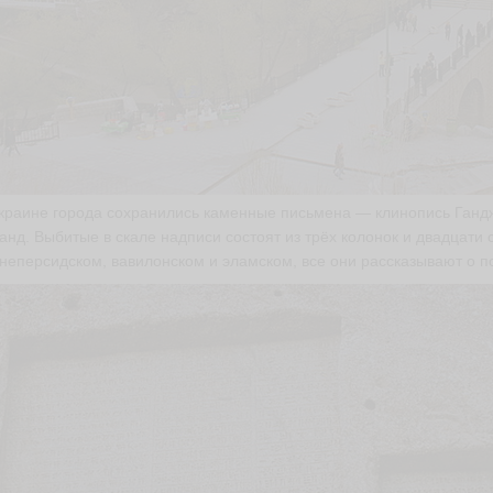
краине города сохранились каменные письмена — клинопись Ганд
анд. Выбитые в скале надписи состоят из трёх колонок и двадцати 
неперсидском, вавилонском и эламском, все они рассказывают о п