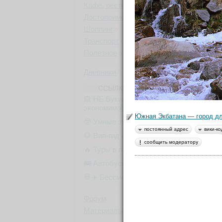
Кафе, рестораны
0
Достопримечательности
0
Шоппинг
0
Транспорт
0
Полезное
0
Дневники
0
ССЫЛКИ ОТ БЫВАЛЫХ
🙈 НЕ Букинг (румгуру -
экономим💰)
Южная Экбатана — город дл
🤓 Умные экскурсии
постоянный адрес
вики-ко
🐶 Вип-гид из местных
сообщить модератору
🔥 Туры в пакете
🚌 Автобусы с вайфаем 🐷
💀✈️ Бессметрное авиасало!
Форум
Материалы