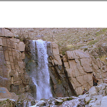
направлений в
254
странах
Сообщество
Форумы
Наши туры
Забронируй
Провинция Хамадан
→
Хамадан
→
Заметки
→
Южная Экбатана — город для отдыха п
51511E
117
Южная Экбатана — город для о
персидских царей
16
29 мая 2013 года
|
|
|
20
|
7779
1 (1)