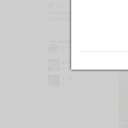
в Моих лентах
Вики-код направления:
Древ
царе
Топ авторов
Olegon
70
Mevlevi
42
Kirillja
5