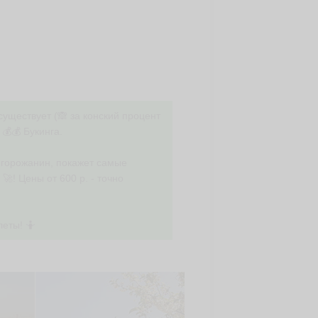
существует (🙈 за конский процент
💰💰 Букинга.
- горожанин, покажет самые
🚀! Цены от 600 р. - точно
еты! 🤷