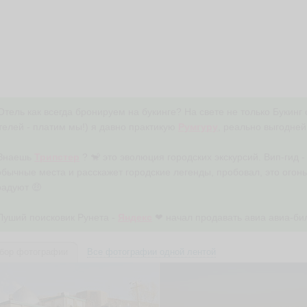
Отель как всегда бронируем на букинге? На свете не только Букинг 
телей - платим мы!) я давно практикую
Румгуру
, реально выгодней 
 Знаешь
Трипстер
? 🐒 это эволюция городских экскурсий. Вип-гид 
бычные места и расскажет городские легенды, пробовал, это огонь 
радуют 🤑
Луший поисковик Рунета -
Яндекс
❤ начал продавать авиа авиа-бил
бор фотографии
Все фотографии одной лентой