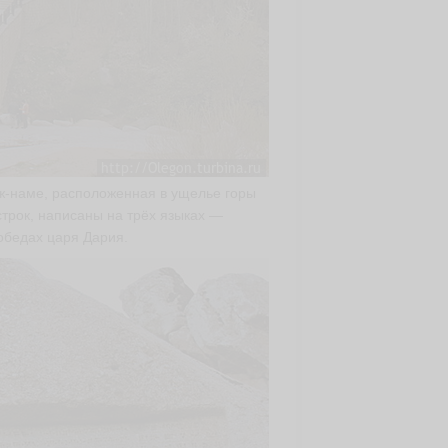
ж-наме, расположенная в ущелье горы
строк, написаны на трёх языках —
обедах царя Дария.