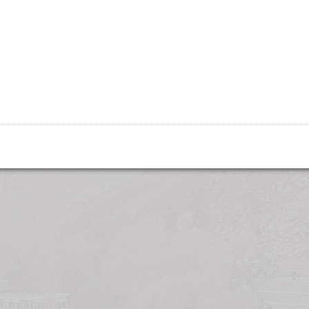
нее название Хамадана — Экбатаны, во времена правления Ахеме
й, благодаря окружению зелёных гор.