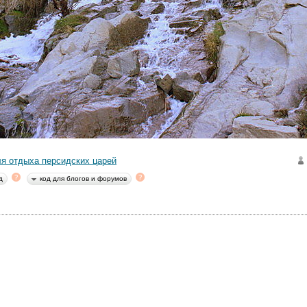
я отдыха персидских царей
д
код для блогов и форумов