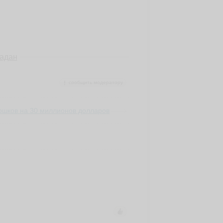
адан
сообщить модератору
ршков на 30 миллионов долларов