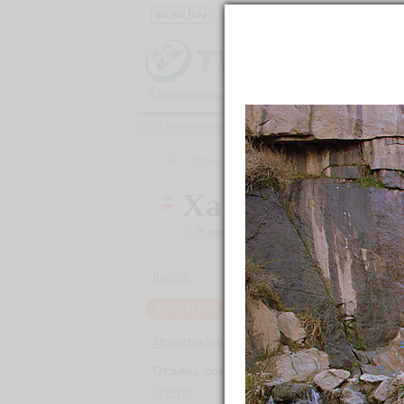
2,300,000
фотографий
и
150,000
материалов
о
111,000
Направления
Ленты
Все фото
→
Направления
→
Ближний Восток
→
Иран
→
Хамадан
34.79759N, 48.
Я здесь был
Хочу посетить
Было: 10
Карта
Заметки
12
Фотографии
312
Отзывы, советы
Отели
0