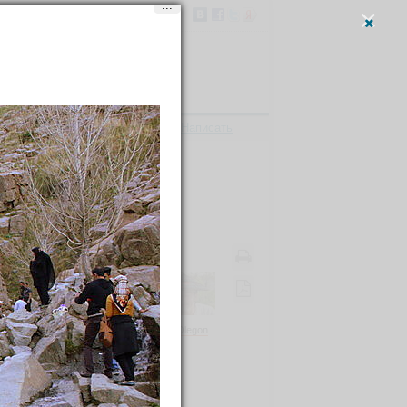
...
Вход
и
регистрация
Написать
ерсидских царей
тдыха
Olegon