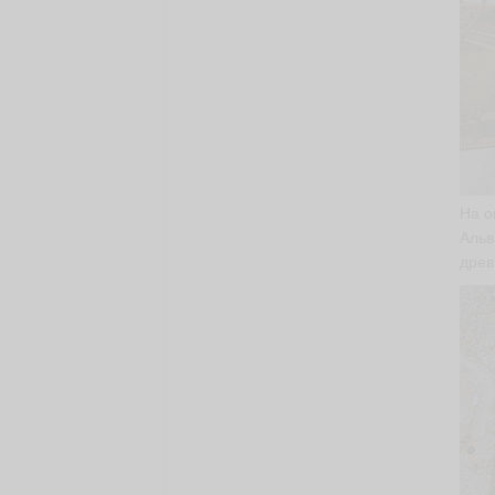
На о
Альв
древ