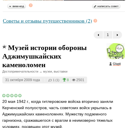
вики-код
написать совет
Советы и отзывы путешественников (2)
1
←
Музей истории обороны
Аджимушкайских
каменоломен
Glupii
Достопримечательности → музеи, выставки
31 октября 2009 года
|
|
|
8
|
2501
1 (1)
20 мая 1942 г., когда гитлеровские войска вторично заняли
Керченский полуостров, часть советских войск укрылась в
Аджимушкайских каменоломнях. Мужеству подземного
гарнизона, сражавшегося с врагом в неимоверно тяжелых
условиях, посвящен этот музей.