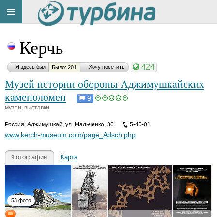
Title
Cейчас
Керчь
на
сайте:
424
Я здесь был
Хочу посетить
Было: 201
Музей истории обороны Аджимушкайских
каменоломен
9
музеи, выставки
Button
Россия
,
Аджимушкай, ул. Мальченко, 36
5-40-01
www.kerch-museum.com/page_Adsch.php
Фотографии
Карта
53 фото