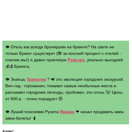
👁 Отель как всегда бронируем на букинге? На свете не
только Букинг существует (🙈 за конский процент с отелей -
платим мы!) я давно практикую
Румгуру
, реально выгодней
💰💰 Букинга.
👁 Знаешь
Трипстер
? 🐒 это эволюция городских экскурсий.
Вип-гид - горожанин, покажет самые необычные места и
расскажет городские легенды, пробовал, это огонь 🚀! Цены
от 600 р. - точно порадуют 🤑
👁 Луший поисковик Рунета
Яндекс
❤ начал продавать авиа
авиа-билеты! 🤷
Адрес: