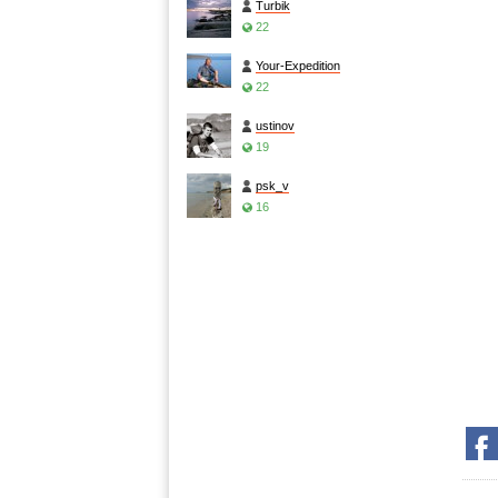
Turbik
22
Your-Expedition
22
ustinov
19
psk_v
16