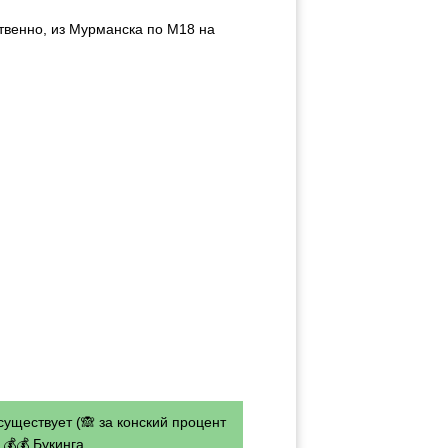
твенно, из Мурманска по М18 на
существует (🙈 за конский процент
💰💰 Букинга.