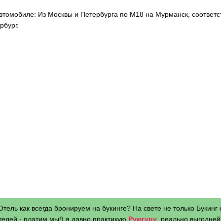
втомобиле: Из Москвы и Петербурга по М18 на Мурманск, соответс
рбург.
Отель как всегда бронируем на букинге? На свете не только Букинг 
телей - платим мы!) я давно практикую
Румгуру
, реально выгодней 