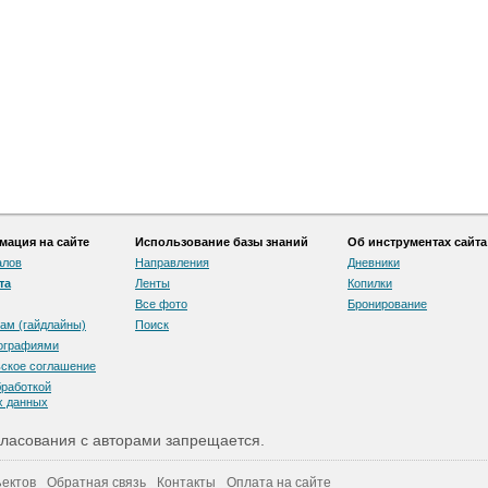
ация на сайте
Использование базы знаний
Об инструментах сайта
алов
Направления
Дневники
та
Ленты
Копилки
Все фото
Бронирование
ам (гайдлайны)
Поиск
тографиями
скоe соглашение
бработкой
х данных
ласования с авторами запрещается.
ектов
Обратная связь
Контакты
Оплата на сайте