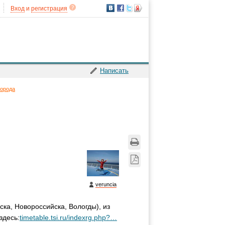
Вход
и
регистрация
Написать
города
veruncia
ка, Новороссийска, Вологды), из
здесь:
timetable.tsi.ru/indexrg.php?…