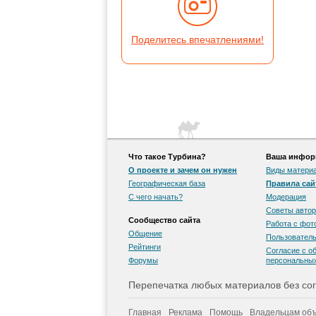
Поделитесь впечатлениями!
Что такое Турбина?
Ваша информ
О проекте и зачем он нужен
Виды матери
Географическая база
Правила сай
С чего начать?
Модерация
Советы автор
Сообщество сайта
Работа с фо
Общение
Пользователь
Рейтинги
Согласие с о
Форумы
персональны
Перепечатка любых материалов без сог
Главная
Реклама
Помощь
Владельцам объ