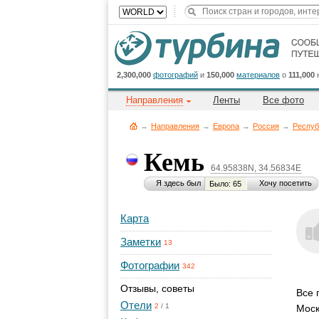
2,300,000
фотографий
и
150,000
материалов
о
111,000
Направления
Ленты
Все фото
→
Направления
→
Европа
→
Россия
→
Респуб
Кемь
64.95838N, 34.56834E
Я здесь был
Хочу посетить
Было: 65
Карта
Заметки
13
Фотографии
342
Отзывы, советы
Все 
Отели
2
/
1
Моск