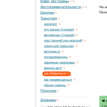
Кафе, рестораны
1
/
1
Достопримечательности
На а
2
/
2
Пете
Шоппинг
0
Транспорт
1
aэропорт
0
ж/д вокзал (станция)
0
автовокзал (станция)
0
порт (речной или морской)
0
городской транспорт
0
автотрасса
0
погранпереходы
0
паромные переправы
0
аренда авто
0
как добраться
1
как перемещаться
0
общие советы
0
Полезное
0
Дневники
👁 
5
с о