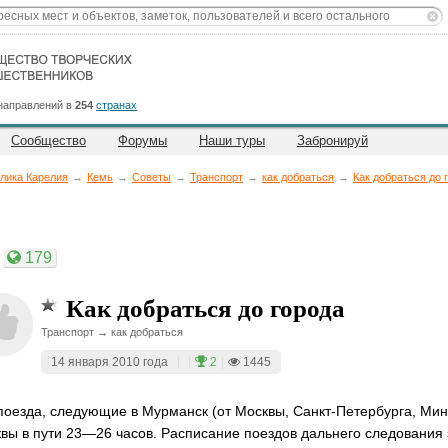
направлений в
254
странах
Сообщество
Форумы
Наши туры
Забронируй
лика Карелия
→
Кемь
→
Советы
→
Транспорт
→
как добраться
→
Как добраться до 
179
Как добраться до города
Транспорт → как добраться
14 января 2010 года
|
|
2
|
1445
поезда, следующие в Мурманск (от Москвы, Санкт-Петербурга, Минс
вы в пути 23—26 часов. Расписание поездов дальнего следования 