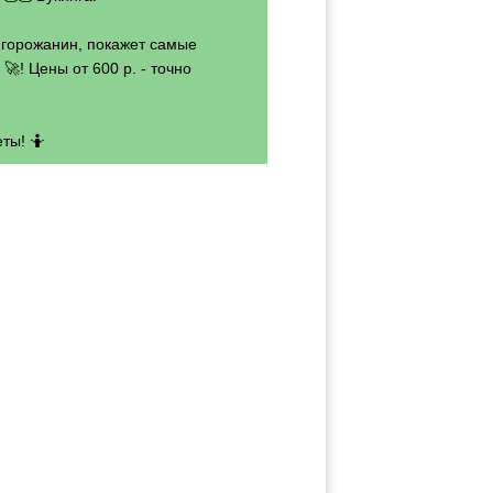
- горожанин, покажет самые
🚀! Цены от 600 р. - точно
ты! 🤷