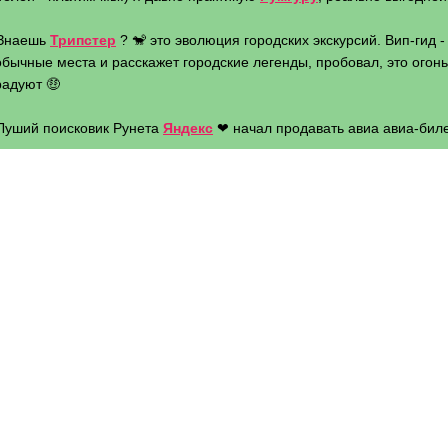
 Знаешь
Трипстер
? 🐒 это эволюция городских экскурсий. Вип-гид 
бычные места и расскажет городские легенды, пробовал, это огонь 
радуют 🤑
 Луший поисковик Рунета
Яндекс
❤ начал продавать авиа авиа-биле