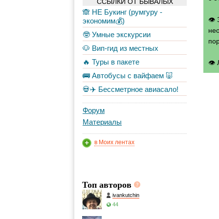
ССЫЛКИ ОТ БЫВАЛЫХ
🙈 НЕ Букинг (румгуру -
👁
экономим💰)
нео
🤓 Умные экскурсии
по
🐶 Вип-гид из местных
🔥 Туры в пакете
👁
🚌 Автобусы с вайфаем 🐷
💀✈️ Бессметрное авиасало!
Форум
Материалы
в Моих лентах
Топ авторов
ivankutchin
44