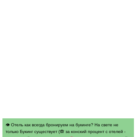
👁 Отель как всегда бронируем на букинге? На свете не
только Букинг существует (🙈 за конский процент с отелей -