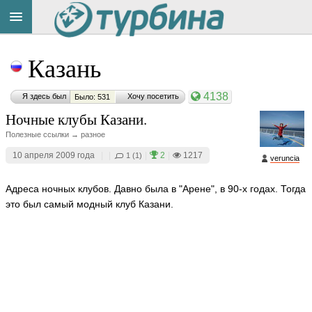
Title
Cейчас
Казань
на
сайте:
4138
Я здесь был
Хочу посетить
Было: 531
Ночные клубы Казани.
Полезные ссылки → разное
10 апреля 2009 года
|
|
|
2
|
1217
1 (1)
veruncia
Button
Адреса ночных клубов. Давно была в "Арене", в 90-х годах. Тогда
это был самый модный клуб Казани.