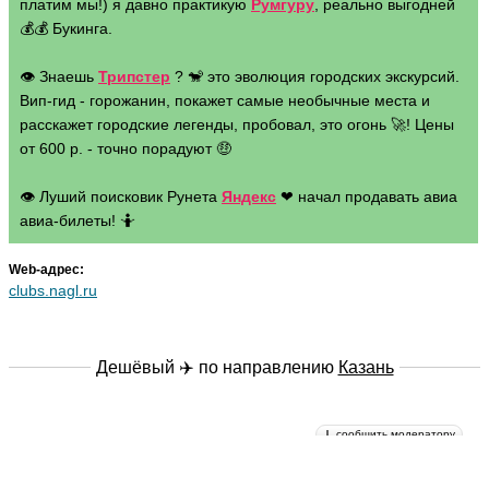
платим мы!) я давно практикую
Румгуру
, реально выгодней
💰💰 Букинга.
👁 Знаешь
Трипстер
? 🐒 это эволюция городских экскурсий.
Вип-гид - горожанин, покажет самые необычные места и
расскажет городские легенды, пробовал, это огонь 🚀! Цены
от 600 р. - точно порадуют 🤑
👁 Луший поисковик Рунета
Яндекс
❤ начал продавать авиа
авиа-билеты! 🤷
Web-адрес:
clubs.nagl.ru
Дешёвый ✈️ по направлению
Казань
сообщить модератору