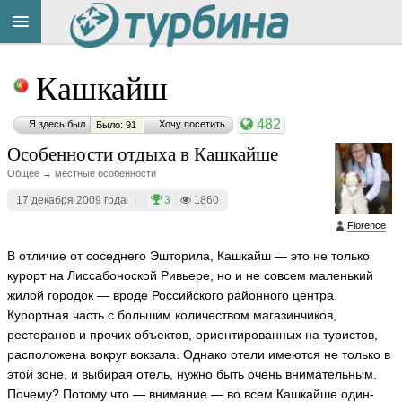
Title
Cейчас
Кашкайш
на
сайте:
482
Я здесь был
Хочу посетить
Было: 91
Особенности отдыха в Кашкайше
Общее → местные особенности
17 декабря 2009 года
|
|
3
|
1860
Button
Florence
В отличие от соседнего Эшторила, Кашкайш — это не только
курорт на Лиссабоноской Ривьере, но и не совсем маленький
жилой городок — вроде Российского районного центра.
Курортная часть с большим количеством магазинчиков,
ресторанов и прочих объектов, ориентированных на туристов,
расположена вокруг вокзала. Однако отели имеются не только в
этой зоне, и выбирая отель, нужно быть очень внимательным.
Почему? Потому что — внимание — во всем Кашкайше один-