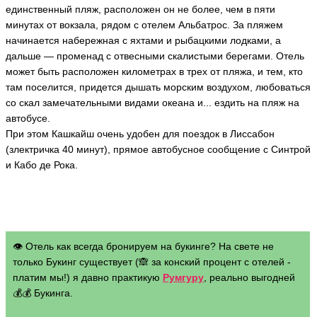
единственный пляж, расположен он не более, чем в пяти
минутах от вокзала, рядом с отелем Альбатрос. За пляжем
начинается набережная с яхтами и рыбацкими лодками, а
дальше — променад с отвесными скалистыми берегами. Отель
может быть расположен километрах в трех от пляжа, и тем, кто
там поселится, придется дышать морским воздухом, любоваться
со скал замечательными видами океана и... ездить на пляж на
автобусе.
При этом Кашкайш очень удобен для поездок в Лиссабон
(злектричка 40 минут), прямое автобусное сообщение с Синтрой
и Кабо де Рока.
👁 Отель как всегда бронируем на букинге? На свете не
только Букинг существует (🙈 за конский процент с отелей -
платим мы!) я давно практикую
Румгуру
, реально выгодней
💰💰 Букинга.