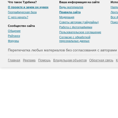
Что такое Турбина?
Ваша информация на сайте
Испо
О проекте и зачем он нужен
Виды материалов
Напр
Географическая база
Правила сайта
Лент
С чего начать?
Модерация
Все 
Советы авторам (гайдлайны)
Поис
Сообщество сайта
Работа с фотографиями
Общение
Пользовательскоe соглашение
Рейтинги
Согласие с обработкой
Форумы
персональных данных
Перепечатка любых материалов без согласования с авторами
Главная
Реклама
Помощь
Владельцам объектов
Обратная связь
К