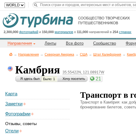
Title
Cейчас
на
сайте:
2,300,000
фотографий
и
150,000
материалов
о
111,000
направлений в
254
странах
Направления
Ленты
Все фото
Сообщество
Фору
→
Направления
→
Северная Америка
→
CША
→
Штат Калифорния
→
Камб
Камбрия
35.55422N, 121.08917W
Button
21
Я здесь был
Хочу посетить
Было: 1
Транспорт в г
Карта
Транспорт в Камбрия: как доб
Заметки
0
бронирование билетов, советы
Фотографии
0
Отзывы, советы
Отели
0