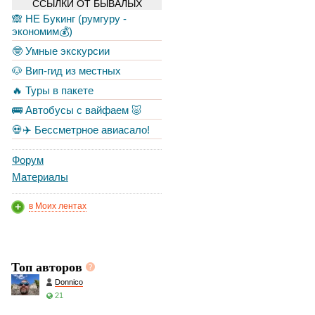
ССЫЛКИ ОТ БЫВАЛЫХ
🙈 НЕ Букинг (румгуру -
экономим💰)
🤓 Умные экскурсии
🐶 Вип-гид из местных
🔥 Туры в пакете
🚌 Автобусы с вайфаем 🐷
💀✈️ Бессметрное авиасало!
Форум
Материалы
в Моих лентах
Топ авторов
Donnico
21