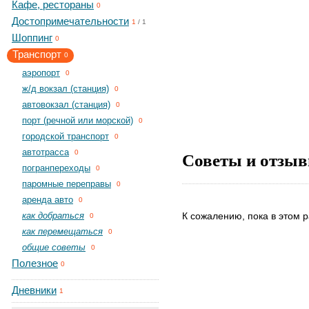
Кафе, рестораны
0
Достопримечательности
1
/
1
Шоппинг
0
Транспорт
0
aэропорт
0
ж/д вокзал (станция)
0
автовокзал (станция)
0
порт (речной или морской)
0
городской транспорт
0
автотрасса
Советы и отзыв
0
погранпереходы
0
паромные переправы
0
аренда авто
0
как добраться
К сожалению, пока в этом р
0
как перемещаться
0
общие советы
0
Полезное
0
Дневники
1