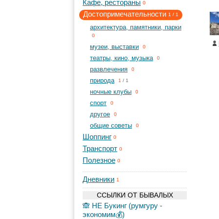
Кафе, рестораны
0
Достопримечательности
1
/
1
архитектура, памятники, парки
0
музеи, выставки
0
театры, кино, музыка
0
развлечения
0
природа
1
/
1
ночные клубы
0
спорт
0
другое
0
общие советы
0
Шоппинг
0
Транспорт
0
Полезное
0
Дневники
1
ССЫЛКИ ОТ БЫВАЛЫХ
🙈 НЕ Букинг (румгуру -
экономим💰)