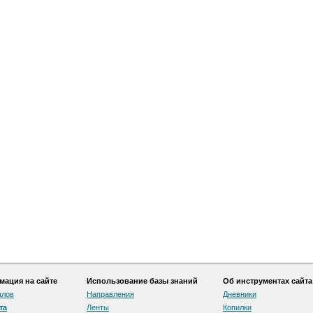
ация на сайте
Использование базы знаний
Об инструментах сайта
алов
Направления
Дневники
та
Ленты
Копилки