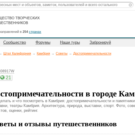
направлений в
254
странах
Сообщество
Форумы
Наши туры
Забронируй
→
Штат Калифорния
→
Камбрия
→
Советы
→
Достопримечательности
1.08917W
21
стопримечательности в городе Ка
делать и что посмотреть в Камбрия: достопримечательности и памятники
авки, театры Камбрия. Архитектура, природа, выставки, спорт. Фото, со
тов, оценки, рейтинг.
веты и отзывы путешественников