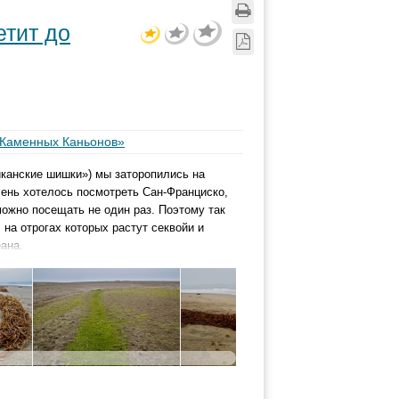
етит до
-Каменных Каньонов»
иканские шишки») мы заторопились на
чень хотелось посмотреть Сан-Франциско,
 можно посещать не один раз. Поэтому так
 на отрогах которых растут секвойи и
ана.