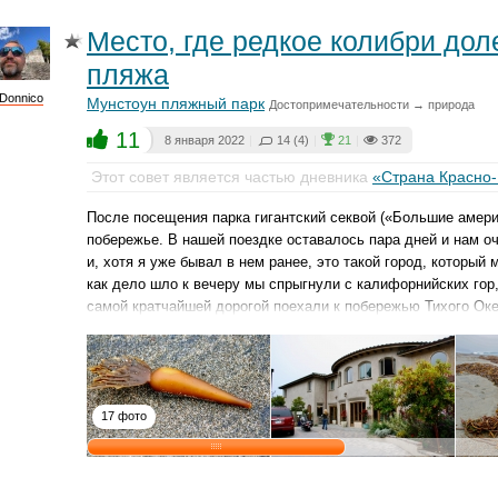
Место, где редкое колибри дол
пляжа
Donnico
Мунстоун пляжный парк
Достопримечательности → природа
11
8 января 2022
|
14 (4)
|
21
|
372
Этот совет является частью дневника
«Страна Красно
После посещения парка гигантский секвой («Большие амер
побережье. В нашей поездке оставалось пара дней и нам о
и, хотя я уже бывал в нем ранее, это такой город, который
как дело шло к вечеру мы спрыгнули с калифорнийских гор,
самой кратчайшей дорогой поехали к побережью Тихого Оке
17 фото