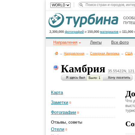
2,300,000
фотографий
и
150,000
материалов
о
111,000
Направления
Ленты
Все фото
→
Направления
→
Северная Америка
→
CША
Камбрия
35.55422N, 12
Я здесь был
Хочу посетить
Было: 1
До
Карта
Что 
Заметки
0
выст
турис
Фотографии
0
Со
Отзывы, советы
Отели
0