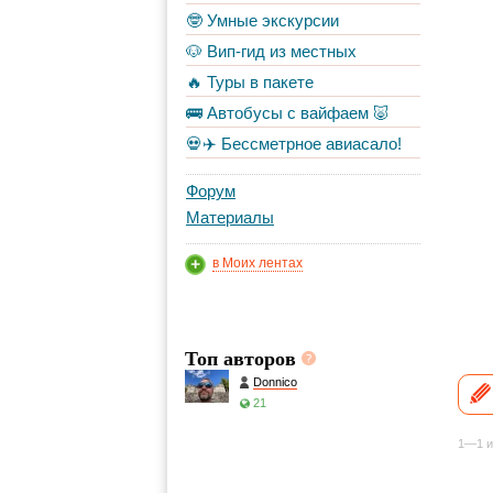
🤓 Умные экскурсии
🐶 Вип-гид из местных
🔥 Туры в пакете
🚌 Автобусы с вайфаем 🐷
💀✈️ Бессметрное авиасало!
Форум
Материалы
в Моих лентах
Топ авторов
Donnico
21
1—1 и