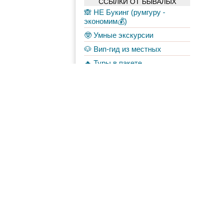
ССЫЛКИ ОТ БЫВАЛЫХ
🙈 НЕ Букинг (румгуру -
экономим💰)
🤓 Умные экскурсии
🐶 Вип-гид из местных
🔥 Туры в пакете
🚌 Автобусы с вайфаем 🐷
💀✈️ Бессметрное авиасало!
Форум
Материалы
в Моих лентах
Топ авторов
veruncia
10