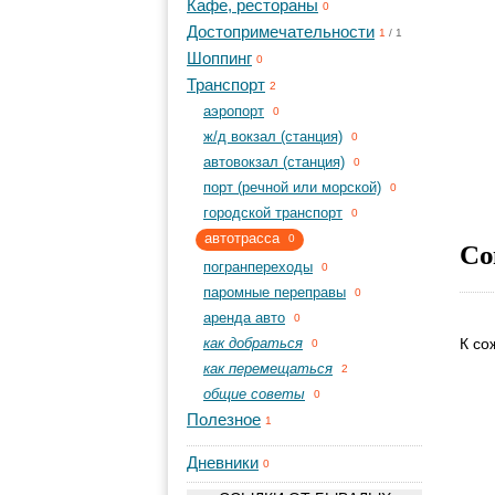
Кафе, рестораны
0
Достопримечательности
1
/
1
Шоппинг
0
Транспорт
2
aэропорт
0
ж/д вокзал (станция)
0
автовокзал (станция)
0
порт (речной или морской)
0
городской транспорт
0
автотрасса
0
Со
погранпереходы
0
паромные переправы
0
аренда авто
0
как добраться
К со
0
как перемещаться
2
общие советы
0
Полезное
1
Дневники
0