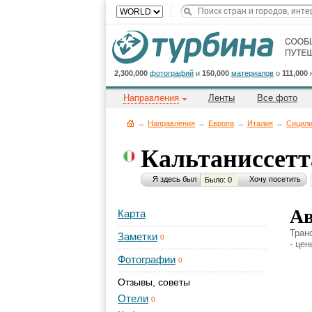
2,300,000
фотографий
и
150,000
материалов
о
111,000
Направления
Ленты
Все фото
→
Направления
→
Европа
→
Италия
→
Сицил
Кальтаниссет
Я здесь был
Хочу посетить
Было: 0
Ав
Карта
Тран
Заметки
0
- це
Фотографии
0
Отзывы, советы
Отели
0