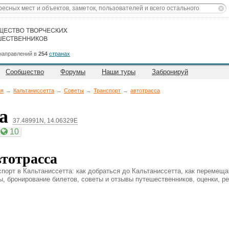
направлений в
254
странах
Сообщество
Форумы
Наши туры
Забронируй
ия
→
Кальтаниссетта
→
Советы
→
Транспорт
→
автотрасса
та
37.48991N, 14.06329E
10
тотрасса
спорт в Кальтаниссетта: как добраться до Кальтаниссетта, как перемеща
ны, бронирование билетов, советы и отзывы путешественников, оценки, ре