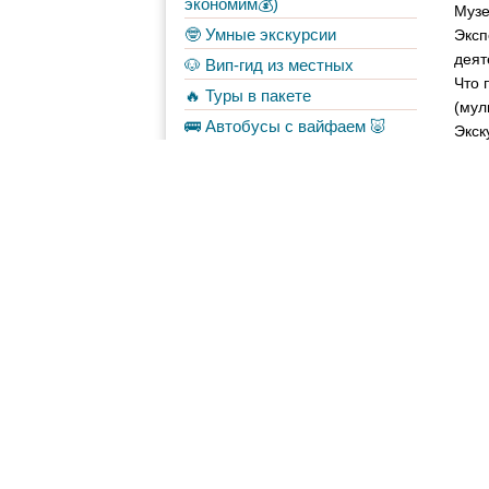
экономим💰)
Музе
🤓 Умные экскурсии
Эксп
деят
🐶 Вип-гид из местных
Что 
🔥 Туры в пакете
(мул
🚌 Автобусы с вайфаем 🐷
Экск
💀✈️ Бессметрное авиасало!
Режи
Форум
Материалы
в Моих лентах
Топ авторов
Syamuka
90
AFINAPOST
70