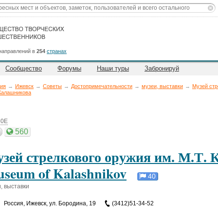
направлений в
254
странах
Сообщество
Форумы
Наши туры
Забронируй
ия
→
Ижевск
→
Советы
→
Достопримечательности
→
музеи, выставки
→
Музей стр
 Калашникова
30E
560
зей стрелкового оружия им. М.Т. 
seum of Kalashnikov
40
, выставки
Россия
,
Ижевск, ул. Бородина, 19
(3412)51-34-52