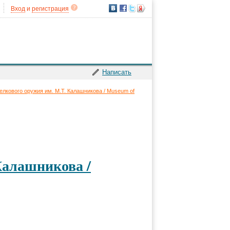
Вход
и
регистрация
Написать
елкового оружия им. М.Т. Калашникова / Museum of
Калашникова /