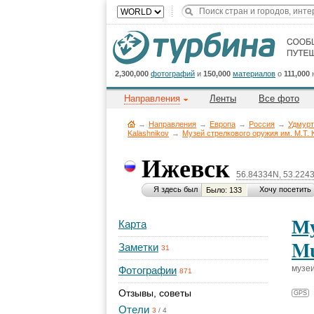
2,300,000
фотографий
и
150,000
материалов
о
111,000
Направления
Ленты
Все фото
→
Направления
→
Европа
→
Россия
→
Удмурт
Kalashnikov
→
Музей стрелкового оружия им. М.Т.
Ижевск
56.84334N, 53.224
Я здесь был
Хочу посетить
Было: 133
Му
Карта
Mu
Заметки
31
музеи
Фотографии
871
Отзывы, советы
GPS
Отели
3
/
4