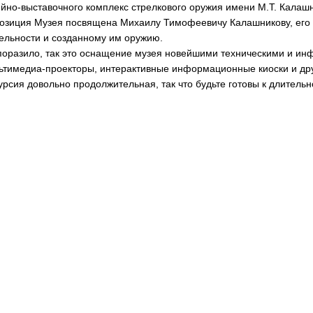
йно-выставочного комплекс стрелкового оружия имени М.Т. Калашн
озиция Музея посвящена Михаилу Тимофеевичу Калашникову, его
ельности и созданному им оружию.
поразило, так это оснащение музея новейшими техническими и и
ьтимедиа-проекторы, интерактивные информационные киоски и дру
урсия довольно продолжительная, так что будьте готовы к длитель
м работы: с 11.00 до 19.00, кроме понедельника и первого четверг