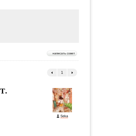
написать совет
1
←
→
Т.
Seka