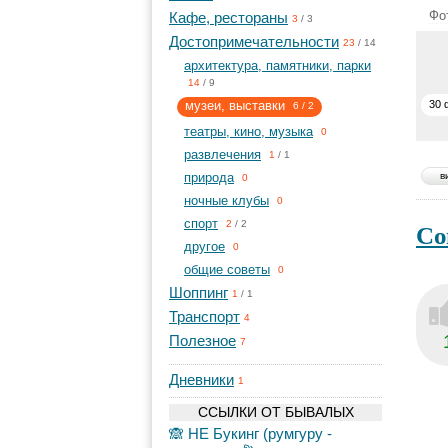
Фо
Кафе, рестораны
3
/
3
Достопримечательности
23
/
14
архитектура, памятники, парки
14
/
9
музеи, выставки
30 
6
/
2
театры, кино, музыка
0
развлечения
1
/
1
природа
в
0
ночные клубы
0
спорт
Со
2
/
2
другое
0
общие советы
0
Шоппинг
1
/
1
Транспорт
4
Полезное
7
Дневники
1
ССЫЛКИ ОТ БЫВАЛЫХ
🙈 НЕ Букинг (румгуру -