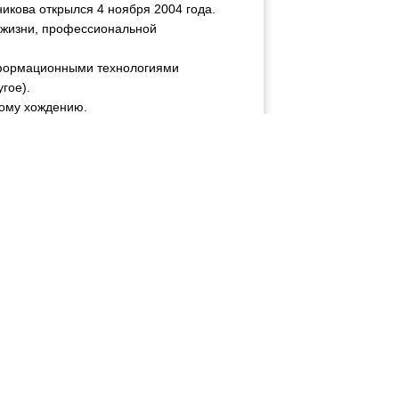
икова открылся 4 ноября 2004 года.
 жизни, профессиональной
нформационными технологиями
гое).
ному хождению.
а каждого месяца.