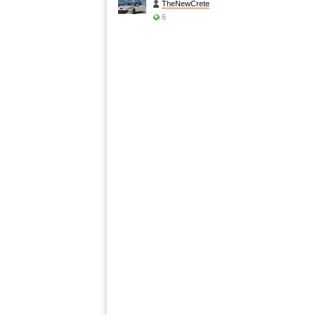
TheNewCrete
6