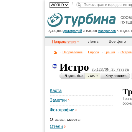
2,300,000
фотографий
и
150,000
материалов
о
111,000
Направления
Ленты
Все фото
→
Направления
→
Европа
→
Греция
→
Остров
Истро
35.12370N, 25.73839E
Я здесь был
Хочу посетить
Было: 2
Тр
Карта
Тран
Заметки
0
брон
Фотографии
6
Отзывы, советы
Отели
0