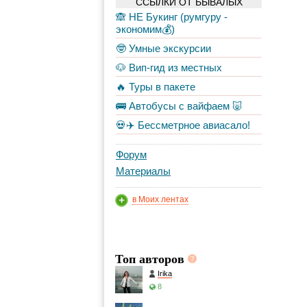
ССЫЛКИ ОТ БЫВАЛЫХ
🙈 НЕ Букинг (румгуру -
экономим💰)
🤓 Умные экскурсии
🐶 Вип-гид из местных
🔥 Туры в пакете
🚌 Автобусы с вайфаем 🐷
💀✈️ Бессметрное авиасало!
Форум
Материалы
в Моих лентах
Топ авторов
Irika
8