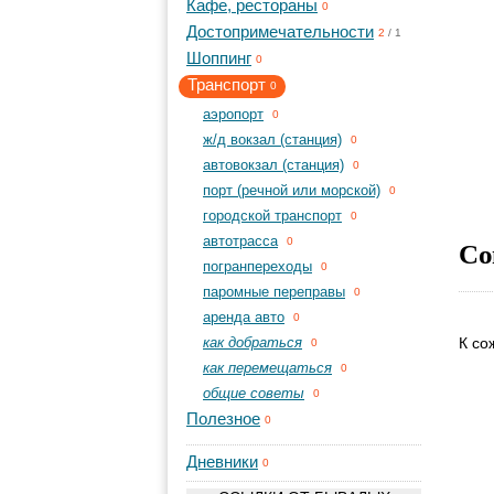
Кафе, рестораны
0
Достопримечательности
2
/
1
Шоппинг
0
Транспорт
0
aэропорт
0
ж/д вокзал (станция)
0
автовокзал (станция)
0
порт (речной или морской)
0
городской транспорт
0
автотрасса
Со
0
погранпереходы
0
паромные переправы
0
аренда авто
0
как добраться
К со
0
как перемещаться
0
общие советы
0
Полезное
0
Дневники
0