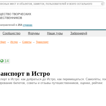
направлений в
254
странах
Сообщество
Форумы
Наши туры
Забронируй
 Крит
→
Истро
→
Советы
→
Транспорт
14
анспорт в Истро
спорт в Истро: как добраться до Истро, как перемещаться. Самолёты, пое
ирование билетов, советы и отзывы путешественников, оценки, рейтинг.