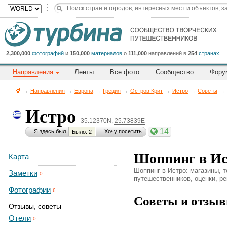
Title
Cейчас
на
сайте:
2,300,000
фотографий
и
150,000
материалов
о
111,000
направлений в
254
странах
Направления
Ленты
Все фото
Сообщество
Фору
→
Направления
→
Европа
→
Греция
→
Остров Крит
→
Истро
→
Советы
→
Истро
35.12370N, 25.73839E
Button
14
Я здесь был
Хочу посетить
Было: 2
Шоппинг в Ис
Карта
Шоппинг в Истро: магазины, т
Заметки
0
путешественников, оценки, ре
Фотографии
6
Советы и отзыв
Отзывы, советы
Отели
0