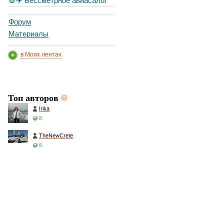
💀✈️ Бессметрное авиасало!
Форум
Материалы
в Моих лентах
Топ авторов
Irika
8
TheNewCrete
6