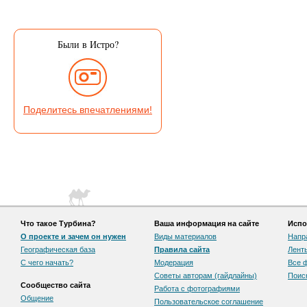
Были в Истро?
Поделитесь впечатлениями!
Что такое Турбина?
Ваша информация на сайте
Испо
О проекте и зачем он нужен
Виды материалов
Напр
Географическая база
Правила сайта
Лент
С чего начать?
Модерация
Все 
Советы авторам (гайдлайны)
Поис
Сообщество сайта
Работа с фотографиями
Общение
Пользовательскоe соглашение