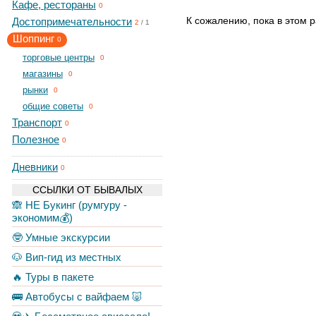
Кафе, рестораны
0
К сожалению, пока в этом р
Достопримечательности
2
/
1
Шоппинг
0
торговые центры
0
магазины
0
рынки
0
общие советы
0
Транспорт
0
Полезное
0
Дневники
0
ССЫЛКИ ОТ БЫВАЛЫХ
🙈 НЕ Букинг (румгуру -
экономим💰)
🤓 Умные экскурсии
🐶 Вип-гид из местных
🔥 Туры в пакете
🚌 Автобусы с вайфаем 🐷