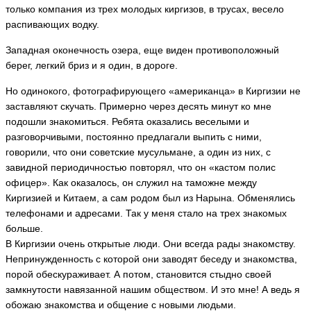
только компания из трех молодых киргизов, в трусах, весело
распивающих водку.
Западная оконечность озера, еще виден противоположный
берег, легкий бриз и я один, в дороге.
Но одинокого, фотографирующего «американца» в Киргизии не
заставляют скучать. Примерно через десять минут ко мне
подошли знакомиться. Ребята оказались веселыми и
разговорчивыми, постоянно предлагали выпить с ними,
говорили, что они советские мусульмане, а один из них, с
завидной периодичностью повторял, что он «кастом полис
офицер». Как оказалось, он служил на таможне между
Киргизией и Китаем, а сам родом был из Нарына. Обменялись
телефонами и адресами. Так у меня стало на трех знакомых
больше.
В Киргизии очень открытые люди. Они всегда рады знакомству.
Непринужденность с которой они заводят беседу и знакомства,
порой обескураживает. А потом, становится стыдно своей
замкнутости навязанной нашим обществом. И это мне! А ведь я
обожаю знакомства и общение с новыми людьми.