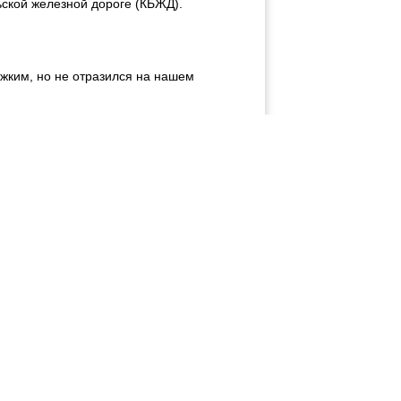
ьской железной дороге (КБЖД).
жким, но не отразился на нашем
и мы подготовились, как обычно,
олько, что завидя паровоз, облепили
 разрабатывали инженер-