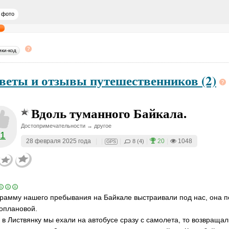
 фото
ики-код
веты и отзывы путешественников (2)
Вдоль туманного Байкала.
Достопримечательности → другое
11
28 февраля 2025 года
|
|
|
|
20
|
1048
8 (4)
GPS
рамму нашего пребывания на Байкале выстраивали под нас, она 
оплановой.
 в Листвянку мы ехали на автобусе сразу с самолета, то возвращали