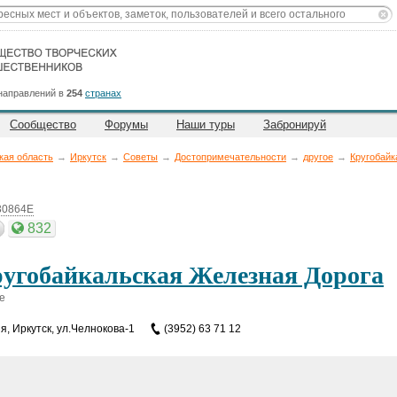
направлений в
254
странах
Сообщество
Форумы
Наши туры
Забронируй
кая область
→
Иркутск
→
Советы
→
Достопримечательности
→
другое
→
Кругобайк
30864E
832
угобайкальская Железная Дорога
е
ия
,
Иркутск, ул.Челнокова-1
(3952) 63 71 12