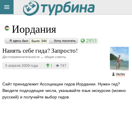
Title
Cейчас
Иордания
на
сайте:
2853
Я здесь был
Хочу посетить
Было: 344
Нанять себе гида? Запросто!
Достопримечательности → общие советы
5 апреля 2009 года
|
|
1
|
747
Button
Vazlav
Сайт принадлежит Ассоциации гидов Иордании. Нужен гид?
Вводите подходящие числа, указывайте язык экскурсии (можно
русский) и получайте выбор гидов.