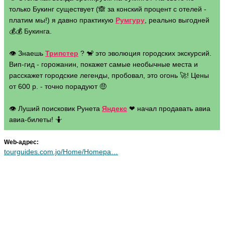
только Букинг существует (🙈 за конский процент с отелей -
платим мы!) я давно практикую
Румгуру
, реально выгодней
💰💰 Букинга.
👁 Знаешь
Трипстер
? 🐒 это эволюция городских экскурсий.
Вип-гид - горожанин, покажет самые необычные места и
расскажет городские легенды, пробовал, это огонь 🚀! Цены
от 600 р. - точно порадуют 🤑
👁 Луший поисковик Рунета
Яндекс
❤ начал продавать авиа
авиа-билеты! 🤷
Web-адрес:
tourguides.com.jo/Home/Homepa…