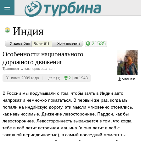
Title
Cейчас
Индия
на
сайте:
21535
Я здесь был
Хочу посетить
Было: 811
Особенности национального
дорожного движения
Транспорт → как перемещаться
Button
31 июля 2009 года
|
|
|
2
|
1943
2 (1)
Vladusik
В России мы подумывали о том, чтобы взять в Индии авто
напрокат и немножко покататься. В первый же раз, когда мы
попали на индийскую дорогу, эти мысли мгновенно отсеялись,
как невыносимые. Движение левостороннее. Пардон, как бы
левостороннее. Левостороннесть выражается в том, что когда
тебе в лоб летит встречная машина (а она летит в лоб с
завидной периодичностью), в самый последний момент ты