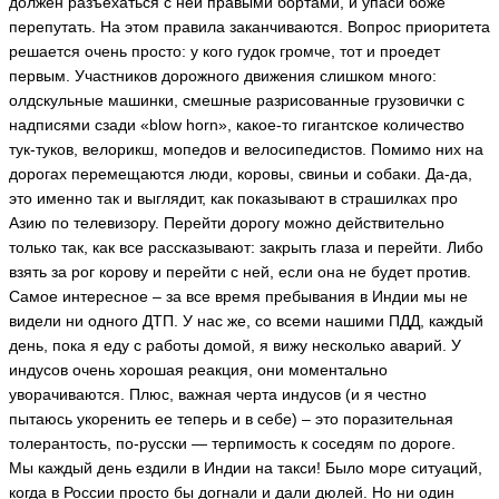
должен разъехаться с ней правыми бортами, и упаси боже
перепутать. На этом правила заканчиваются. Вопрос приоритета
решается очень просто: у кого гудок громче, тот и проедет
первым. Участников дорожного движения слишком много:
олдскульные машинки, смешные разрисованные грузовички с
надписями сзади «blow horn», какое-то гигантское количество
тук-туков, велорикш, мопедов и велосипедистов. Помимо них на
дорогах перемещаются люди, коровы, свиньи и собаки. Да-да,
это именно так и выглядит, как показывают в страшилках про
Азию по телевизору. Перейти дорогу можно действительно
только так, как все рассказывают: закрыть глаза и перейти. Либо
взять за рог корову и перейти с ней, если она не будет против.
Самое интересное – за все время пребывания в Индии мы не
видели ни одного ДТП. У нас же, со всеми нашими ПДД, каждый
день, пока я еду с работы домой, я вижу несколько аварий. У
индусов очень хорошая реакция, они моментально
уворачиваются. Плюс, важная черта индусов (и я честно
пытаюсь укоренить ее теперь и в себе) – это поразительная
толерантость, по-русски — терпимость к соседям по дороге.
Мы каждый день ездили в Индии на такси! Было море ситуаций,
когда в России просто бы догнали и дали дюлей. Но ни один